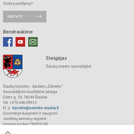
Turite pasiūlymų?
RAŠYKITE
Bendraukime
Steigėjas
Šiaulių miesto savivaldybė
Šiaulių lopšelis - darželis „Ežerėlis“
Savivaldybės biudžetinė įstaiga
Ežero g. 70, 76244 Šiauliai
Tel. +370 646 09915
El. p.
darzelis@ezerelis-siauliai.lt
Duomenys kaupiami ir saugomi
Juridinių asmenų registre
Įmonės kodas 290526190