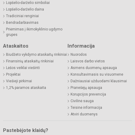
Lopšelio-darželio simboliai
Lopšelio-darželio daina
Tradiciniai renginiai
Bendradarbiavimas
Priėmimas į ikimokyklinio ugdymo
grupes
Ataskaitos
Informacija
Biudžeto vykdymo ataskaitų rinkiniai
Nuorodos
Finansinių ataskaitų rinkiniai
Laisvos darbo vietos
Lėšos veiklai viešinti
Asmens duomenų apsauga
Projektai
Konsultavimasis su visuomene
Viešieji pirkimai
Dažniausiai užduodami klausimai
1,2% paramos ataskaita
Pranešėjų apsauga
Korupcijos prevencija
Civilinė sauga
Teisinė informacija
Atviri duomenys
Pastebėjote klaidų?