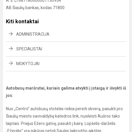
A. s. LT687180000001130954
AB Šiaulių bankas, kodas 71800
Kiti kontaktai
ADMINISTRACIJA
SPECIALISTAI
MOKYTOJAI
Autobusų maršrutai, kuriais galima atvykti į įstaigą ir išvykti iš
jos:
Nuo „Centro” autobusų stotelės reikia pereiti skverą, pasukti pro
Šiaulių miesto savivaldybę katedros link, nusileisti Aušros tako
laiptais. Priėjus Ežero gatvę, pasukti į kairę. Lopšelis-darželis
„Ežerėlis” yra įsikūręs netoli Saulės laikrodžio aikštės.