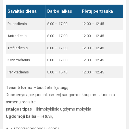
Savaitės diena
Darbo laikas
Pietų pertrauka
Pirmadienis
8.00 – 17.00
12.00 – 12.45
Antradienis
8.00 – 17.00
12.00 – 12.45
Trečiadienis
8.00 – 17.00
12.00 – 12.45
Ketvirtadienis
8.00 – 17.00
12.00 – 12.45
Penktadienis
8.00 – 15.45
12.00 – 12.45
Teisinė forma
– biudžetinė įstaigą
Duomenys apie juridinį asmenį saugomi ir kaupiami Juridinių
asmenų registre
Įstaigos tipas
– ikimokyklinio ugdymo mokykla
Ugdomoji kalba
– lietuvių