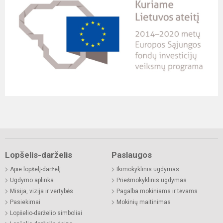
Lopšelis-darželis
Paslaugos
Apie lopšelį-darželį
Ikimokyklinis ugdymas
Ugdymo aplinka
Priešmokyklinis ugdymas
Misija, vizija ir vertybės
Pagalba mokiniams ir tėvams
Pasiekimai
Mokinių maitinimas
Lopšelio-darželio simboliai