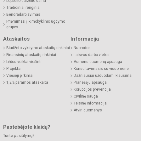
Lopšelio-darželio daina
Tradiciniai renginiai
Bendradarbiavimas
Priėmimas į ikimokyklinio ugdymo
grupes
Ataskaitos
Informacija
Biudžeto vykdymo ataskaitų rinkiniai
Nuorodos
Finansinių ataskaitų rinkiniai
Laisvos darbo vietos
Lėšos veiklai viešinti
Asmens duomenų apsauga
Projektai
Konsultavimasis su visuomene
Viešieji pirkimai
Dažniausiai užduodami klausimai
1,2% paramos ataskaita
Pranešėjų apsauga
Korupcijos prevencija
Civilinė sauga
Teisinė informacija
Atviri duomenys
Pastebėjote klaidų?
Turite pasiūlymų?