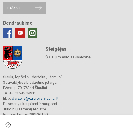
RAŠYKITE
Bendraukime
Steigėjas
Šiaulių miesto savivaldybė
Šiaulių lopšelis - darželis „Ežerėlis“
Savivaldybės biudžetinė įstaiga
Ežero g. 70, 76244 Šiauliai
Tel. +370 646 09915
El. p.
darzelis@ezerelis-siauliai.lt
Duomenys kaupiami ir saugomi
Juridinių asmenų registre
Įmonės kodas 290526190