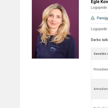
Eglė Kov
Logopedė
Pareig
Logopedė 
Darbo lai
Savaitės 
Pirmadien
Antradieni