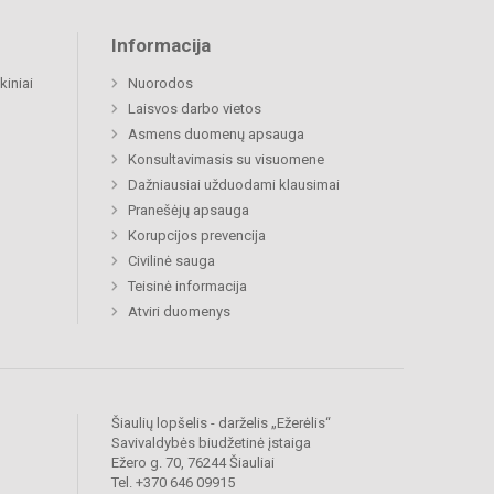
Informacija
kiniai
Nuorodos
Laisvos darbo vietos
Asmens duomenų apsauga
Konsultavimasis su visuomene
Dažniausiai užduodami klausimai
Pranešėjų apsauga
Korupcijos prevencija
Civilinė sauga
Teisinė informacija
Atviri duomenys
Šiaulių lopšelis - darželis „Ežerėlis“
Savivaldybės biudžetinė įstaiga
Ežero g. 70, 76244 Šiauliai
Tel. +370 646 09915