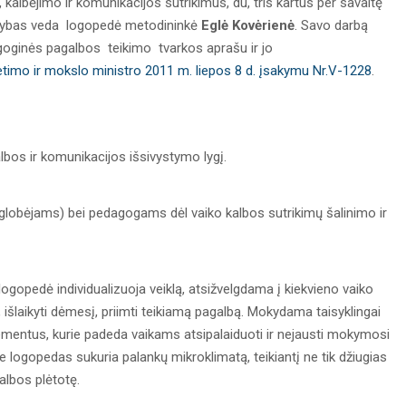
 kalbėjimo ir komunikacijos sutrikimus, du, tris kartus per savaitę
tybas veda logopedė metodininkė
Eglė Kovėrienė
. Savo darbą
oginės pagalbos teikimo tvarkos aprašu ir jo
etimo ir mokslo ministro 2011 m. liepos 8 d. įsakymu Nr.V-1228
.
kalbos ir komunikacijos išsivystymo lygį.
globėjams) bei pedagogams dėl vaiko kalbos sutrikimų šalinimo ir
ogopedė individualizuoja veiklą, atsižvelgdama į kiekvieno vaiko
 išlaikyti dėmesį, priimti teikiamą pagalbą. Mokydama taisyklingai
elementus, kurie padeda vaikams atsipalaiduoti ir nejausti mokymosi
ogopedas sukuria palankų mikroklimatą, teikiantį ne tik džiugias
albos plėtotę.