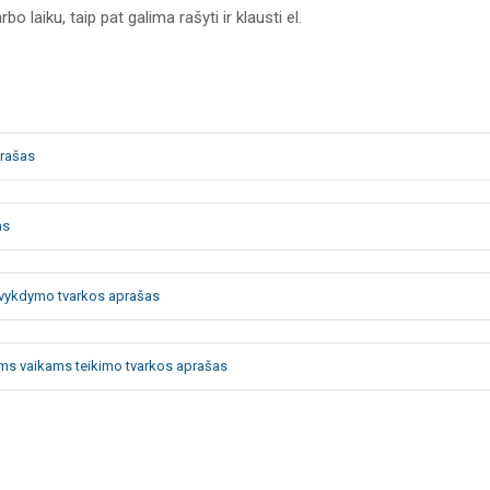
o laiku, taip pat galima rašyti ir klausti el.
prašas
as
os vykdymo tvarkos aprašas
ems vaikams teikimo tvarkos aprašas