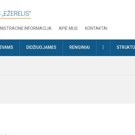
 „EŽERĖLIS“
NISTRACINĖ INFORMACIJA
APIE MUS
KONTAKTAI
DAUGIAU
TĖVAMS
DIDŽIUOJAMĖS
RENGINIAI
STRUKTŪ