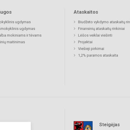
augos
Ataskaitos
okyklinis ugdymas
Biudžeto vykdymo ataskaitų rin
šmokyklinis ugdymas
Finansinių ataskaitų rinkiniai
lba mokiniams ir tėvams
Lėšos veiklai viešinti
nių maitinimas
Projektai
Viešieji pirkimai
1,2% paramos ataskaita
Steigėjas
raukime