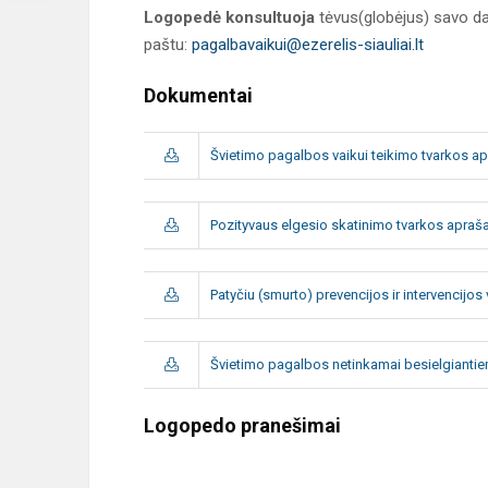
Logopedė konsultuoja
tėvus(globėjus) savo darb
paštu:
pagalbavaikui@ezerelis-siauliai.lt
Dokumentai
Švietimo pagalbos vaikui teikimo tvarkos a
Pozityvaus elgesio skatinimo tvarkos apraš
Patyčiu (smurto) prevencijos ir intervencij
Švietimo pagalbos netinkamai besielgianti
Logopedo pranešimai