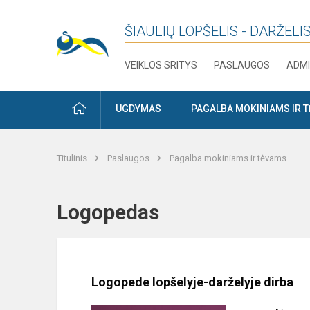
ŠIAULIŲ LOPŠELIS - DARŽELIS
VEIKLOS SRITYS
PASLAUGOS
ADMI
PRADŽIA
UGDYMAS
PAGALBA MOKINIAMS IR 
Titulinis
Paslaugos
Pagalba mokiniams ir tėvams
Logopedas
Logopede lopšelyje-darželyje dirba