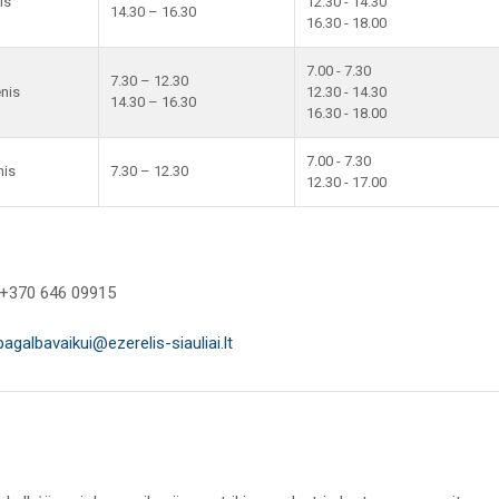
is
12.30 - 14.30
14.30 – 16.30
16.30 - 18.00
7.00 - 7.30
7.30 – 12.30
enis
12.30 - 14.30
14.30 – 16.30
16.30 - 18.00
7.00 - 7.30
nis
7.30 – 12.30
12.30 - 17.00
 +370 646 09915
pagalbavaikui@ezerelis-siauliai.lt