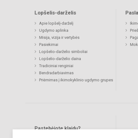
Lopšelis-darželis
Pasl
Apie lopšelį-darželį
Ikim
Ugdymo aplinka
Prie
Misija, vizija ir vertybės
Paga
Pasiekimai
Moki
Lopšelio-darželio simboliai
Lopšelio-darželio daina
Tradiciniai renginiai
Bendradarbiavimas
Priėmimas į ikimokyklinio ugdymo grupes
Pastebėjote klaidų?
Bend
Turite pasiūlymų?