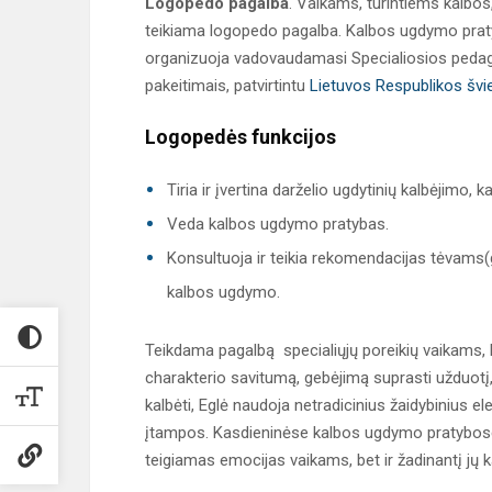
Logopedo
pagalba
. Vaikams, turintiems kalbos,
teikiama logopedo pagalba. Kalbos ugdymo pra
organizuoja vadovaudamasi Specialiosios pedag
pakeitimais, patvirtintu
Lietuvos Respublikos švi
Logopedės funkcijos
Tiria ir įvertina darželio ugdytinių kalbėjimo, 
Veda kalbos ugdymo pratybas.
Konsultuoja ir teikia rekomendacijas tėvams(
kalbos ugdymo.
Teikdama pagalbą specialiųjų poreikių vaikams, l
charakterio savitumą, gebėjimą suprasti užduotį,
kalbėti, Eglė naudoja netradicinius žaidybinius 
įtampos. Kasdieninėse kalbos ugdymo pratybose l
teigiamas emocijas vaikams, bet ir žadinantį jų k