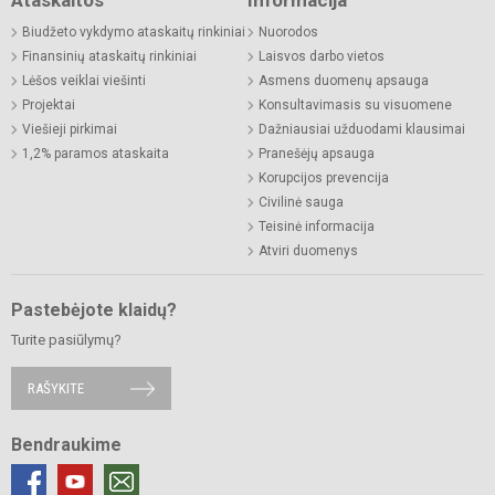
Ataskaitos
Informacija
Biudžeto vykdymo ataskaitų rinkiniai
Nuorodos
Finansinių ataskaitų rinkiniai
Laisvos darbo vietos
Lėšos veiklai viešinti
Asmens duomenų apsauga
Projektai
Konsultavimasis su visuomene
Viešieji pirkimai
Dažniausiai užduodami klausimai
1,2% paramos ataskaita
Pranešėjų apsauga
Korupcijos prevencija
Civilinė sauga
Teisinė informacija
Atviri duomenys
Pastebėjote klaidų?
Turite pasiūlymų?
RAŠYKITE
Bendraukime