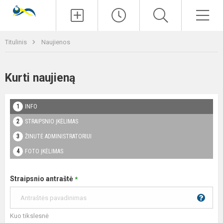
Paieška
Men
Titulinis
Naujienos
Kurti naujieną
INFO
STRAIPSNIO ĮKĖLIMAS
ŽINUTĖ ADMINISTRATORIUI
FOTO ĮKĖLIMAS
Straipsnio antraštė
*
Kuo tikslesnė