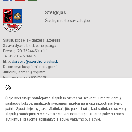
Steigėjas
Šiaulių miesto savivaldybė
Šiaulių lopšelis - darželis „Ežerėlis“
Savivaldybės biudžetinė įstaiga
Ežero g. 70, 76244 Šiauliai
Tel. +370 646 09915
El. p.
darzelis@ezerelis-siauliai.lt
Duomenys kaupiami ir saugomi
Juridinių asmenų registre
Įmonės kodas 290526190
Šioje svetainėje naudojame slapukus siekdami užtikrinti jums teikiamų
© 2023. Šiaulių lopšelis - darželis „Ežerėlis“. Visos teisės saugomos.
Kopijuoti turinį be raštiško įstaigos administracijos sutikimo griežtai draudžiama.
paslaugų kokybę, analizuoti svetainės naudojimą ir optimizuoti naršymo
patirtį. Spustelėję mygtuką „Sutinku“, jūs patvirtinate, kad sutinkate su visų
Versija neįgaliesiems
Slapukų valdymas
slapukų naudojimu šioje svetainėje. Jei norite atšaukti arba pakeisti savo
sutikimus, prašome apsilankyti
slapukų valdymo puslapyje
.
Sumanus būdas atnaujinti
mokyklos interneto
svetainę