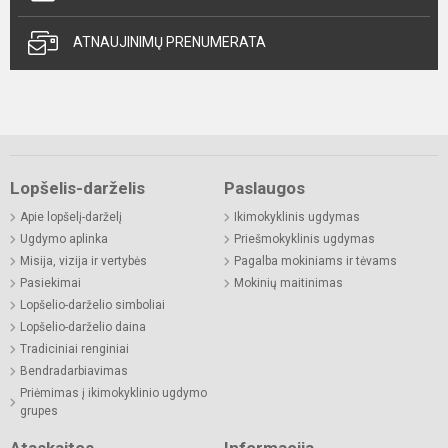
ATNAUJINIMŲ PRENUMERATA
Lopšelis-darželis
Paslaugos
Apie lopšelį-darželį
Ikimokyklinis ugdymas
Ugdymo aplinka
Priešmokyklinis ugdymas
Misija, vizija ir vertybės
Pagalba mokiniams ir tėvams
Pasiekimai
Mokinių maitinimas
Lopšelio-darželio simboliai
Lopšelio-darželio daina
Tradiciniai renginiai
Bendradarbiavimas
Priėmimas į ikimokyklinio ugdymo
grupes