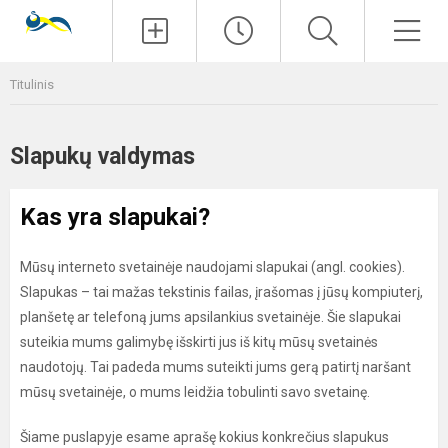
Paieška
Men
Titulinis
Slapukų valdymas
Kas yra slapukai?
Mūsų interneto svetainėje naudojami slapukai (angl. cookies).
Slapukas – tai mažas tekstinis failas, įrašomas į jūsų kompiuterį,
planšetę ar telefoną jums apsilankius svetainėje. Šie slapukai
suteikia mums galimybę išskirti jus iš kitų mūsų svetainės
naudotojų. Tai padeda mums suteikti jums gerą patirtį naršant
mūsų svetainėje, o mums leidžia tobulinti savo svetainę.
Šiame puslapyje esame aprašę kokius konkrečius slapukus