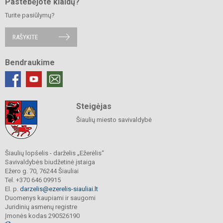
Pastebėjote klaidų?
Turite pasiūlymų?
RAŠYKITE
Bendraukime
Steigėjas
Šiaulių miesto savivaldybė
Šiaulių lopšelis - darželis „Ežerėlis“
Savivaldybės biudžetinė įstaiga
Ežero g. 70, 76244 Šiauliai
Tel. +370 646 09915
El. p.
darzelis@ezerelis-siauliai.lt
Duomenys kaupiami ir saugomi
Juridinių asmenų registre
Įmonės kodas 290526190