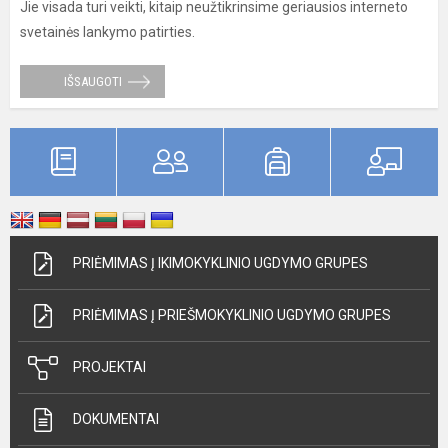
Jie visada turi veikti, kitaip neužtikrinsime geriausios interneto
svetainės lankymo patirties.
IŠSAUGOTI
PRIĖMIMAS Į IKIMOKYKLINIO UGDYMO GRUPES
PRIĖMIMAS Į PRIEŠMOKYKLINIO UGDYMO GRUPES
PROJEKTAI
DOKUMENTAI