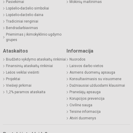
Pasiekimai
Mokinių maitinimas
Lopšelio-darželio simboliai
Lopšelio-darželio daina
Tradiciniai renginiai
Bendradarbiavimas
Priėmimas į ikimokyklinio ugdymo
grupes
Ataskaitos
Informacija
Biudžeto vykdymo ataskaitų rinkiniai
Nuorodos
Finansinių ataskaitų rinkiniai
Laisvos darbo vietos
Lėšos veiklai viešinti
Asmens duomenų apsauga
Projektai
Konsultavimasis su visuomene
Viešieji pirkimai
Dažniausiai užduodami klausimai
1,2% paramos ataskaita
Pranešėjų apsauga
Korupcijos prevencija
Civilinė sauga
Teisinė informacija
Atviri duomenys