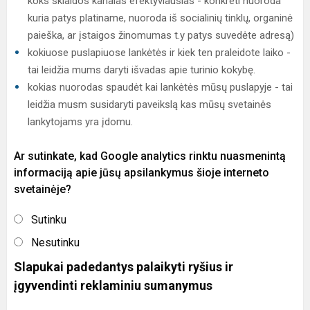
koks sklaidos kanalas efektyviausias - konkreti nuoroda
kuria patys platiname, nuoroda iš socialinių tinklų, organinė
paieška, ar įstaigos žinomumas t.y patys suvedėte adresą)
kokiuose puslapiuose lankėtės ir kiek ten praleidote laiko -
tai leidžia mums daryti išvadas apie turinio kokybę.
kokias nuorodas spaudėt kai lankėtės mūsų puslapyje - tai
leidžia musm susidaryti paveikslą kas mūsų svetainės
lankytojams yra įdomu.
Ar sutinkate, kad Google analytics rinktu nuasmenintą
informaciją apie jūsų apsilankymus šioje interneto
svetainėje?
Sutinku
Nesutinku
Slapukai padedantys palaikyti ryšius ir
įgyvendinti reklaminiu sumanymus