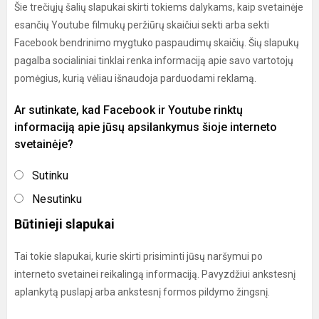
Šie trečiųjų šalių slapukai skirti tokiems dalykams, kaip svetainėje
esančių Youtube filmukų peržiūrų skaičiui sekti arba sekti
Facebook bendrinimo mygtuko paspaudimų skaičių. Šių slapukų
pagalba socialiniai tinklai renka informaciją apie savo vartotojų
pomėgius, kurią vėliau išnaudoja parduodami reklamą.
Ar sutinkate, kad Facebook ir Youtube rinktų
informaciją apie jūsų apsilankymus šioje interneto
svetainėje?
Sutinku
Nesutinku
Būtinieji slapukai
Tai tokie slapukai, kurie skirti prisiminti jūsų naršymui po
interneto svetainei reikalingą informaciją. Pavyzdžiui ankstesnį
aplankytą puslapį arba ankstesnį formos pildymo žingsnį.