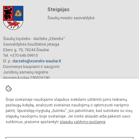
Steigėjas
Šiaulių miesto savivaldybė
Šiaulių lopšelis - darželis „Ežerėlis“
Savivaldybės biudžetinė įstaiga
Ežero g. 70, 76244 Šiauliai
Tel. +370 646 09915
El. p.
darzelis@ezerelis-siauliai.lt
Duomenys kaupiami ir saugomi
Juridinių asmenų registre
Įmonės kodas 290526190
Šioje svetainėje naudojame slapukus siekdami užtikrinti jums teikiamų
© 2023. Šiaulių lopšelis - darželis „Ežerėlis“. Visos teisės saugomos.
Kopijuoti turinį be raštiško įstaigos administracijos sutikimo griežtai draudžiama.
paslaugų kokybę, analizuoti svetainės naudojimą ir optimizuoti naršymo
patirtį. Spustelėję mygtuką „Sutinku“, jūs patvirtinate, kad sutinkate su visų
Versija neįgaliesiems
Slapukų valdymas
slapukų naudojimu šioje svetainėje. Jei norite atšaukti arba pakeisti savo
sutikimus, prašome apsilankyti
slapukų valdymo puslapyje
.
Sumanus būdas atnaujinti
mokyklos interneto
svetainę