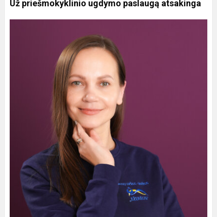
Už priešmokyklinio ugdymo paslaugą atsakinga