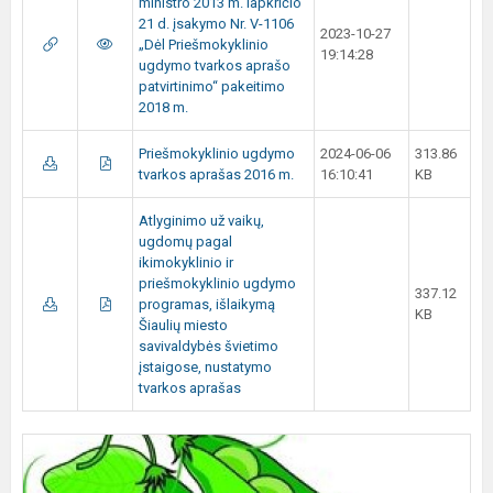
ministro 2013 m. lapkričio
21 d. įsakymo Nr. V-1106
2023-10-27
„Dėl Priešmokyklinio
19:14:28
ugdymo tvarkos aprašo
patvirtinimo“ pakeitimo
2018 m.
Priešmokyklinio ugdymo
2024-06-06
313.86
tvarkos aprašas 2016 m.
16:10:41
KB
Atlyginimo už vaikų,
ugdomų pagal
ikimokyklinio ir
priešmokyklinio ugdymo
337.12
programas, išlaikymą
KB
Šiaulių miesto
savivaldybės švietimo
įstaigose, nustatymo
tvarkos aprašas