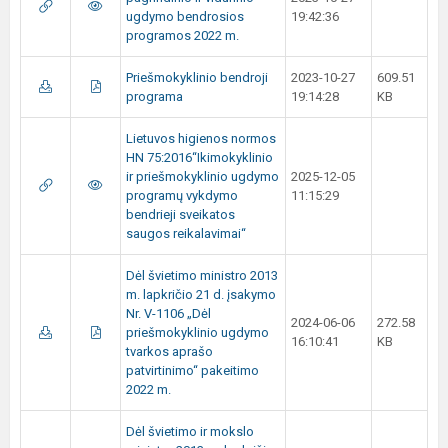
ugdymo bendrosios
19:42:36
programos 2022 m.
Priešmokyklinio bendroji
2023-10-27
609.51
programa
19:14:28
KB
Lietuvos higienos normos
HN 75:2016“Ikimokyklinio
ir priešmokyklinio ugdymo
2025-12-05
programų vykdymo
11:15:29
bendrieji sveikatos
saugos reikalavimai“
Dėl švietimo ministro 2013
m. lapkričio 21 d. įsakymo
Nr. V-1106 „Dėl
2024-06-06
272.58
priešmokyklinio ugdymo
16:10:41
KB
tvarkos aprašo
patvirtinimo“ pakeitimo
2022 m.
Dėl švietimo ir mokslo