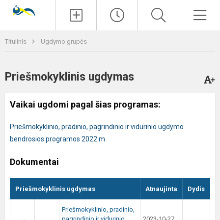
Paieška
Men
Titulinis
Ugdymo grupės
Priešmokyklinis ugdymas
Vaikai ugdomi pagal šias programas:
Priešmokyklinio, pradinio, pagrindinio ir vidurinio ugdymo
bendrosios programos 2022 m
Dokumentai
Priešmokyklinis ugdymas
Atnaujinta
Dydis
Priešmokyklinio, pradinio,
pagrindinio ir vidurinio
2023-10-27