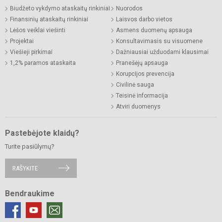
Biudžeto vykdymo ataskaitų rinkiniai
Nuorodos
Finansinių ataskaitų rinkiniai
Laisvos darbo vietos
Lėšos veiklai viešinti
Asmens duomenų apsauga
Projektai
Konsultavimasis su visuomene
Viešieji pirkimai
Dažniausiai užduodami klausimai
1,2% paramos ataskaita
Pranešėjų apsauga
Korupcijos prevencija
Civilinė sauga
Teisinė informacija
Atviri duomenys
Pastebėjote klaidų?
Turite pasiūlymų?
RAŠYKITE
Bendraukime