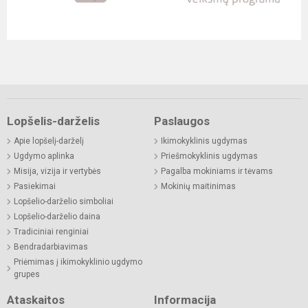
Lopšelis-darželis
Paslaugos
Apie lopšelį-darželį
Ikimokyklinis ugdymas
Ugdymo aplinka
Priešmokyklinis ugdymas
Misija, vizija ir vertybės
Pagalba mokiniams ir tėvams
Pasiekimai
Mokinių maitinimas
Lopšelio-darželio simboliai
Lopšelio-darželio daina
Tradiciniai renginiai
Bendradarbiavimas
Priėmimas į ikimokyklinio ugdymo
grupes
Ataskaitos
Informacija