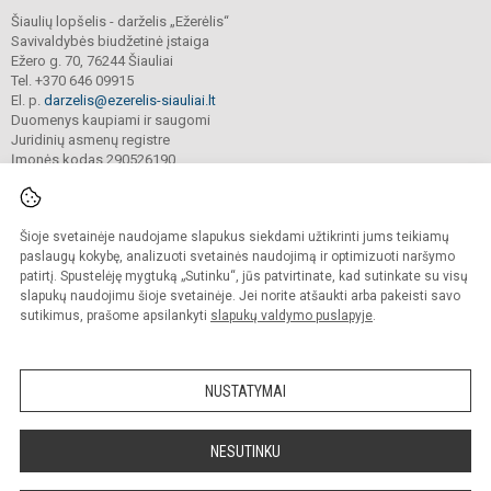
Šiaulių lopšelis - darželis „Ežerėlis“
Savivaldybės biudžetinė įstaiga
Ežero g. 70, 76244 Šiauliai
Tel. +370 646 09915
El. p.
darzelis@ezerelis-siauliai.lt
Duomenys kaupiami ir saugomi
Juridinių asmenų registre
Įmonės kodas 290526190
Šioje svetainėje naudojame slapukus siekdami užtikrinti jums teikiamų
© 2023. Šiaulių lopšelis - darželis „Ežerėlis“. Visos teisės saugomos.
Kopijuoti turinį be raštiško įstaigos administracijos sutikimo griežtai draudžiama.
paslaugų kokybę, analizuoti svetainės naudojimą ir optimizuoti naršymo
patirtį. Spustelėję mygtuką „Sutinku“, jūs patvirtinate, kad sutinkate su visų
Versija neįgaliesiems
Slapukų valdymas
slapukų naudojimu šioje svetainėje. Jei norite atšaukti arba pakeisti savo
sutikimus, prašome apsilankyti
slapukų valdymo puslapyje
.
Sumanus būdas atnaujinti
mokyklos interneto
svetainę
NUSTATYMAI
NESUTINKU