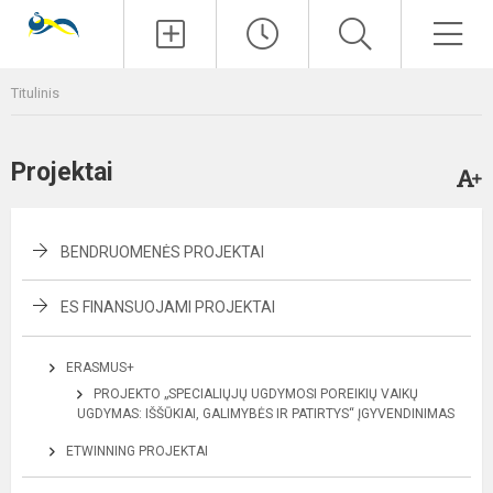
Paieška
Men
Titulinis
Projektai
BENDRUOMENĖS PROJEKTAI
ES FINANSUOJAMI PROJEKTAI
ERASMUS+
PROJEKTO „SPECIALIŲJŲ UGDYMOSI POREIKIŲ VAIKŲ
UGDYMAS: IŠŠŪKIAI, GALIMYBĖS IR PATIRTYS“ ĮGYVENDINIMAS
ETWINNING PROJEKTAI