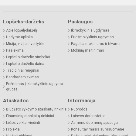
Lopšelis-darželis
Paslaugos
Apie lopšelį-darželį
Ikimokyklinis ugdymas
Ugdymo aplinka
Priešmokyklinis ugdymas
Misija, vizija ir vertybės
Pagalba mokiniams ir tėvams
Pasiekimai
Mokinių maitinimas
Lopšelio-darželio simboliai
Lopšelio-darželio daina
Tradiciniai renginiai
Bendradarbiavimas
Priėmimas į ikimokyklinio ugdymo
grupes
Ataskaitos
Informacija
Biudžeto vykdymo ataskaitų rinkiniai
Nuorodos
Finansinių ataskaitų rinkiniai
Laisvos darbo vietos
Lėšos veiklai viešinti
Asmens duomenų apsauga
Projektai
Konsultavimasis su visuomene
Viešieji pirkimai
Dažniausiai užduodami klausimai