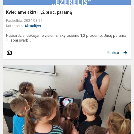
Kviečiame skirti 1,2 proc. paramą
Paskelbta: 2024-03-12
Kategorija:
Aktualijos
Nuoširdžiai dėkojame visiems, skyrusiems 1,2 procento. Jūsų parama
– labai svarb...
Plačiau
S
s
v
„
a
n