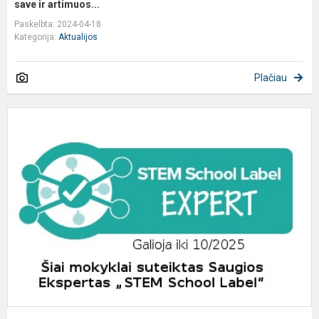
save ir artimuos...
Paskelbta: 2024-04-18
Kategorija:
Aktualijos
Plačiau
S
m
t
e
ž