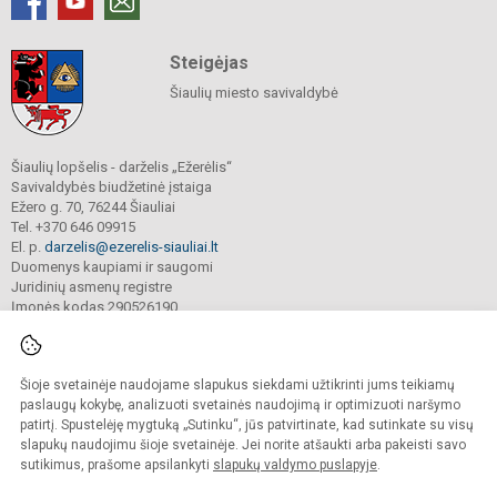
Steigėjas
Šiaulių miesto savivaldybė
Šiaulių lopšelis - darželis „Ežerėlis“
Savivaldybės biudžetinė įstaiga
Ežero g. 70, 76244 Šiauliai
Tel. +370 646 09915
El. p.
darzelis@ezerelis-siauliai.lt
Duomenys kaupiami ir saugomi
Juridinių asmenų registre
Įmonės kodas 290526190
Šioje svetainėje naudojame slapukus siekdami užtikrinti jums teikiamų
© 2023. Šiaulių lopšelis - darželis „Ežerėlis“. Visos teisės saugomos.
Kopijuoti turinį be raštiško įstaigos administracijos sutikimo griežtai draudžiama.
paslaugų kokybę, analizuoti svetainės naudojimą ir optimizuoti naršymo
patirtį. Spustelėję mygtuką „Sutinku“, jūs patvirtinate, kad sutinkate su visų
Versija neįgaliesiems
Slapukų valdymas
slapukų naudojimu šioje svetainėje. Jei norite atšaukti arba pakeisti savo
sutikimus, prašome apsilankyti
slapukų valdymo puslapyje
.
Sumanus būdas atnaujinti
mokyklos interneto