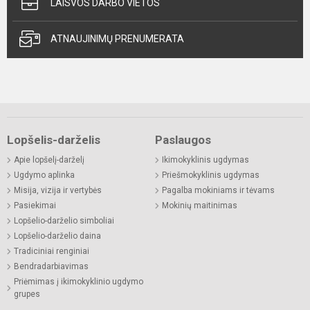
LAISVOS DARBO VIETOS
ATNAUJINIMŲ PRENUMERATA
Lopšelis-darželis
Paslaugos
Apie lopšelį-darželį
Ikimokyklinis ugdymas
Ugdymo aplinka
Priešmokyklinis ugdymas
Misija, vizija ir vertybės
Pagalba mokiniams ir tėvams
Pasiekimai
Mokinių maitinimas
Lopšelio-darželio simboliai
Lopšelio-darželio daina
Tradiciniai renginiai
Bendradarbiavimas
Priėmimas į ikimokyklinio ugdymo
grupes