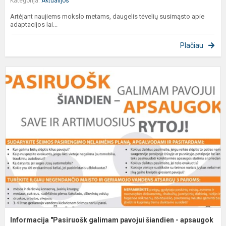
Kategorija:
Aktualijos
Artėjant naujiems mokslo metams, daugelis tėvelių susimąsto apie
adaptacijos lai...
Plačiau
I
"
g
p
š
-
a
Informacija "Pasiruošk galimam pavojui šiandien - apsaugok