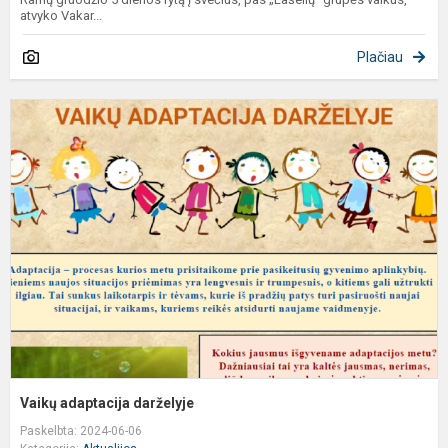
atvyko Vakar...
Plačiau
V
a
d
Vaikų adaptacija darželyje
Paskelbta: 2024-06-06