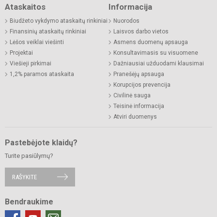
Ataskaitos
Informacija
Biudžeto vykdymo ataskaitų rinkiniai
Nuorodos
Finansinių ataskaitų rinkiniai
Laisvos darbo vietos
Lėšos veiklai viešinti
Asmens duomenų apsauga
Projektai
Konsultavimasis su visuomene
Viešieji pirkimai
Dažniausiai užduodami klausimai
1,2% paramos ataskaita
Pranešėjų apsauga
Korupcijos prevencija
Civilinė sauga
Teisinė informacija
Atviri duomenys
Pastebėjote klaidų?
Turite pasiūlymų?
RAŠYKITE
Bendraukime