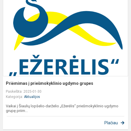
į
p
u
g
Priėmimas į priešmokyklinio ugdymo grupes
Paskelbta: 2025-01-30
Kategorija:
Aktualijos
Vaikai į Šiaulių lopšelio-darželio „Ežerėlis“ priešmokyklinio ugdymo
grupę priim...
Plačiau