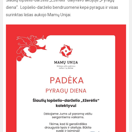
Šiaulių lopšelis-darželis „Ežerėlis“ dalyvavo akcijoje „Pyragų
diena“. Lopšelio-darželio bendruomenė kepė pyragus ir visas
surinktas lėšas aukojo Mamų Unijai.