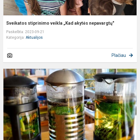
Sveikatos stiprinimo veikla „Kad akytės nepavargtų"
Paskelbta: 2023-09-21
Kategorija:
Aktualijos
Plačiau
E
v
„
n