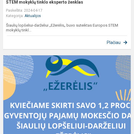
STEM mokyklų tinklo eksperto ženklas
Paskelbta: 2024-04-17
Kategorija:
Aktualijos
Šiaulių lopšeliui-darželiui „Ežerėlis„ buvo suteiktas Europos STEM
mokyklų tinkl...
Plačiau
K
s
1
p
p