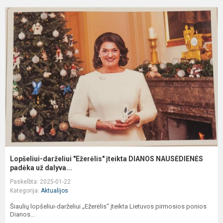
L
d
"
į
D
N
Lopšeliui-darželiui "Ežerėlis" įteikta DIANOS NAUSĖDIENĖS
padėka už dalyva...
Paskelbta: 2025-01-22
Kategorija:
Aktualijos
Šiaulių lopšeliui-darželiui „Ežerėlis“ įteikta Lietuvos pirmosios ponios
Dianos...