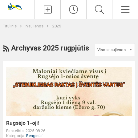
Paieška
Men
Titulinis
Naujienos
2025
RSS
Archyvas 2025 rugpjūtis
Rugsėjo
1-
oji!
Rugsėjo 1-oji!
Paskelbta: 2025-08-26
Kategorija:
Renginiai