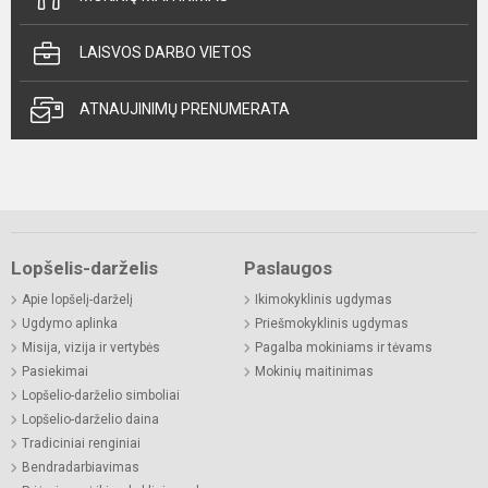
LAISVOS DARBO VIETOS
ATNAUJINIMŲ PRENUMERATA
Lopšelis-darželis
Paslaugos
Apie lopšelį-darželį
Ikimokyklinis ugdymas
Ugdymo aplinka
Priešmokyklinis ugdymas
Misija, vizija ir vertybės
Pagalba mokiniams ir tėvams
Pasiekimai
Mokinių maitinimas
Lopšelio-darželio simboliai
Lopšelio-darželio daina
Tradiciniai renginiai
Bendradarbiavimas