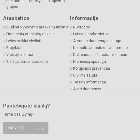
Priėmimas į ikimokyklinio ugdymo
grupes
Ataskaitos
Informacija
Biudžeto vykdymo ataskaitų rinkiniai
Nuorodos
Finansinių ataskaitų rinkiniai
Laisvos darbo vietos
Lėšos veiklai viešinti
Asmens duomenų apsauga
Projektai
Konsultavimasis su visuomene
Viešieji pirkimai
Dažniausiai užduodami klausimai
1,2% paramos ataskaita
Pranešėjų apsauga
Korupcijos prevencija
Civilinė sauga
Teisinė informacija
Atviri duomenys
Pastebėjote klaidų?
Turite pasiūlymų?
RAŠYKITE