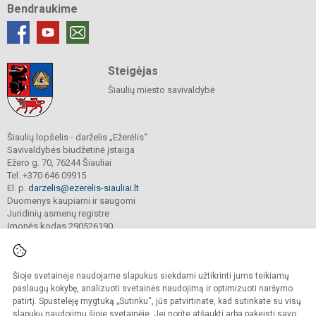
Bendraukime
Steigėjas
Šiaulių miesto savivaldybė
Šiaulių lopšelis - darželis „Ežerėlis“
Savivaldybės biudžetinė įstaiga
Ežero g. 70, 76244 Šiauliai
Tel. +370 646 09915
El. p.
darzelis@ezerelis-siauliai.lt
Duomenys kaupiami ir saugomi
Juridinių asmenų registre
Įmonės kodas 290526190
Šioje svetainėje naudojame slapukus siekdami užtikrinti jums teikiamų
© 2023. Šiaulių lopšelis - darželis „Ežerėlis“. Visos teisės saugomos.
Kopijuoti turinį be raštiško įstaigos administracijos sutikimo griežtai draudžiama.
paslaugų kokybę, analizuoti svetainės naudojimą ir optimizuoti naršymo
patirtį. Spustelėję mygtuką „Sutinku“, jūs patvirtinate, kad sutinkate su visų
Versija neįgaliesiems
Slapukų valdymas
slapukų naudojimu šioje svetainėje. Jei norite atšaukti arba pakeisti savo