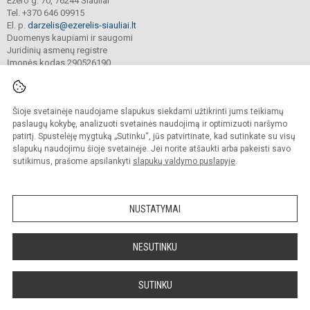
Ežero g. 70, 76244 Šiauliai
Tel. +370 646 09915
El. p.
darzelis@ezerelis-siauliai.lt
Duomenys kaupiami ir saugomi
Juridinių asmenų registre
Įmonės kodas 290526190
Šioje svetainėje naudojame slapukus siekdami užtikrinti jums teikiamų
© 2023. Šiaulių lopšelis - darželis „Ežerėlis“. Visos teisės saugomos.
Kopijuoti turinį be raštiško įstaigos administracijos sutikimo griežtai draudžiama.
paslaugų kokybę, analizuoti svetainės naudojimą ir optimizuoti naršymo
patirtį. Spustelėję mygtuką „Sutinku“, jūs patvirtinate, kad sutinkate su visų
Versija neįgaliesiems
Slapukų valdymas
slapukų naudojimu šioje svetainėje. Jei norite atšaukti arba pakeisti savo
sutikimus, prašome apsilankyti
slapukų valdymo puslapyje
.
Sumanus būdas atnaujinti
mokyklos interneto
svetainę
NUSTATYMAI
NESUTINKU
SUTINKU