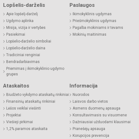
Lopšelis-darželis
Paslaugos
Apie lopšelį-darželį
Ikimokyklinis ugdymas
Ugdymo aplinka
Priešmokyklinis ugdymas
Misija, vizija ir vertybės
Pagalba mokiniams ir tėvams
Pasiekimai
Mokinių maitinimas
Lopšelio-darželio simboliai
Lopšelio-darželio daina
Tradiciniai renginiai
Bendradarbiavimas
Priėmimas į ikimokyklinio ugdymo
grupes
Ataskaitos
Informacija
Biudžeto vykdymo ataskaitų rinkiniai
Nuorodos
Finansinių ataskaitų rinkiniai
Laisvos darbo vietos
Lėšos veiklai viešinti
Asmens duomenų apsauga
Projektai
Konsultavimasis su visuomene
Viešieji pirkimai
Dažniausiai užduodami klausimai
1,2% paramos ataskaita
Pranešėjų apsauga
Korupcijos prevencija