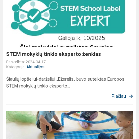
STEM
mokyklų
tinklo
eksperto
ženklas
STEM mokyklų tinklo eksperto ženklas
Paskelbta: 2024-04-17
Kategorija:
Aktualijos
Šiaulių lopšeliui-darželiui „Ežerėlis„ buvo suteiktas Europos
STEM mokyklų tinklo eksperto...
Plačiau
Logopedo
ir
judesio
korekcijos