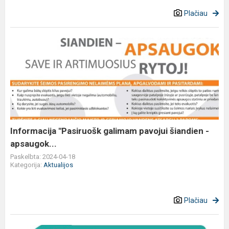
Plačiau
Informacija
"Pasiruošk
galimam
pavojui
šiandien
-
apsaugok...
Informacija "Pasiruošk galimam pavojui šiandien -
apsaugok...
Paskelbta: 2024-04-18
Kategorija:
Aktualijos
Plačiau