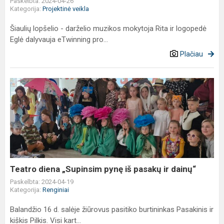
Paskelbta: 2024-04-26
Kategorija:
Projektinė veikla
Šiaulių lopšelio - darželio muzikos mokytoja Rita ir logopedė
Eglė dalyvauja eTwinning pro...
Plačiau
Teatro
diena
„Supinsim
pynę
iš
pasakų
ir
dainų“
Teatro diena „Supinsim pynę iš pasakų ir dainų“
Paskelbta: 2024-04-19
Kategorija:
Renginiai
Balandžio 16 d. salėje žiūrovus pasitiko burtininkas Pasakinis ir
kiškis Pilkis. Visi kart...