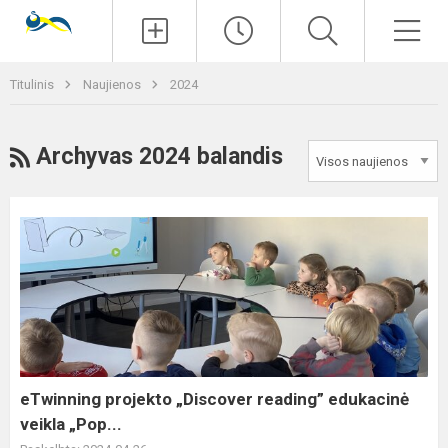
Paieška
Men
Titulinis
Naujienos
2024
RSS
Archyvas 2024 balandis
eTwinning
projekto
„Discover
reading”
edukacinė
veikla
„Pop...
eTwinning projekto „Discover reading” edukacinė
veikla „Pop...