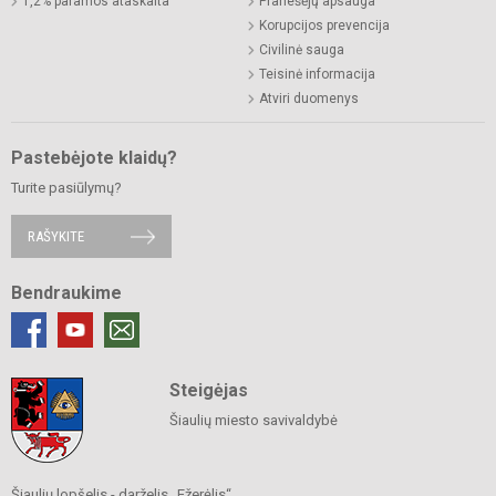
1,2% paramos ataskaita
Pranešėjų apsauga
Korupcijos prevencija
Civilinė sauga
Teisinė informacija
Atviri duomenys
Pastebėjote klaidų?
Turite pasiūlymų?
RAŠYKITE
Bendraukime
Steigėjas
Šiaulių miesto savivaldybė
Šiaulių lopšelis - darželis „Ežerėlis“