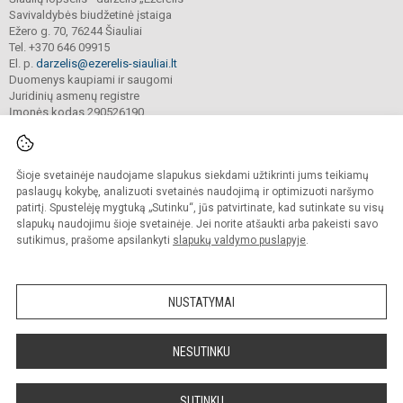
Savivaldybės biudžetinė įstaiga
Ežero g. 70, 76244 Šiauliai
Tel. +370 646 09915
El. p.
darzelis@ezerelis-siauliai.lt
Duomenys kaupiami ir saugomi
Juridinių asmenų registre
Įmonės kodas 290526190
Šioje svetainėje naudojame slapukus siekdami užtikrinti jums teikiamų
© 2023. Šiaulių lopšelis - darželis „Ežerėlis“. Visos teisės saugomos.
Kopijuoti turinį be raštiško įstaigos administracijos sutikimo griežtai draudžiama.
paslaugų kokybę, analizuoti svetainės naudojimą ir optimizuoti naršymo
patirtį. Spustelėję mygtuką „Sutinku“, jūs patvirtinate, kad sutinkate su visų
Versija neįgaliesiems
Slapukų valdymas
slapukų naudojimu šioje svetainėje. Jei norite atšaukti arba pakeisti savo
sutikimus, prašome apsilankyti
slapukų valdymo puslapyje
.
Sumanus būdas atnaujinti
mokyklos interneto
svetainę
NUSTATYMAI
NESUTINKU
SUTINKU