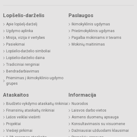
Lopšelis-darželis
Paslaugos
Apie lopšelį-darželį
Ikimokyklinis ugdymas
Ugdymo aplinka
Priešmokyklinis ugdymas
Misija, vizija ir vertybės
Pagalba mokiniams ir tėvams
Pasiekimai
Mokinių maitinimas
Lopšelio-darželio simboliai
Lopšelio-darželio daina
Tradiciniai renginiai
Bendradarbiavimas
Priėmimas į ikimokyklinio ugdymo
grupes
Ataskaitos
Informacija
Biudžeto vykdymo ataskaitų rinkiniai
Nuorodos
Finansinių ataskaitų rinkiniai
Laisvos darbo vietos
Lėšos veiklai viešinti
Asmens duomenų apsauga
Projektai
Konsultavimasis su visuomene
Viešieji pirkimai
Dažniausiai užduodami klausimai