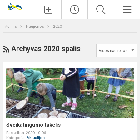
Paieška
Men
Titulinis
Naujienos
2020
RSS
Archyvas 2020 spalis
Sveikatingumo
takelis
Sveikatingumo takelis
Paskelbta: 2020-10-06
Kategorija:
Aktualijos