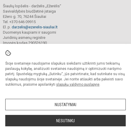
Šiaulių lopšelis - darželis „Ežerėlis“
Savivaldybės biudžetinė įstaiga
Ežero g. 70, 76244 Šiauliai
Tel. +370 646 09915
El. p.
darzelis@ezerelis-siauliai.lt
Duomenys kaupiami ir saugomi
Juridinių asmenų registre
Įmonės kodas 290526190
Šioje svetainėje naudojame slapukus siekdami užtikrinti jums teikiamų
© 2023. Šiaulių lopšelis - darželis „Ežerėlis“. Visos teisės saugomos.
Kopijuoti turinį be raštiško įstaigos administracijos sutikimo griežtai draudžiama.
paslaugų kokybę, analizuoti svetainės naudojimą ir optimizuoti naršymo
patirtį. Spustelėję mygtuką „Sutinku“, jūs patvirtinate, kad sutinkate su visų
Versija neįgaliesiems
Slapukų valdymas
slapukų naudojimu šioje svetainėje. Jei norite atšaukti arba pakeisti savo
sutikimus, prašome apsilankyti
slapukų valdymo puslapyje
.
Sumanus būdas atnaujinti
mokyklos interneto
svetainę
NUSTATYMAI
NESUTINKU