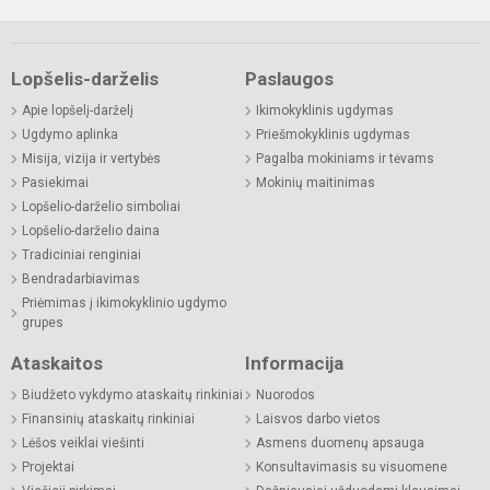
Lopšelis-darželis
Paslaugos
Apie lopšelį-darželį
Ikimokyklinis ugdymas
Ugdymo aplinka
Priešmokyklinis ugdymas
Misija, vizija ir vertybės
Pagalba mokiniams ir tėvams
Pasiekimai
Mokinių maitinimas
Lopšelio-darželio simboliai
Lopšelio-darželio daina
Tradiciniai renginiai
Bendradarbiavimas
Priėmimas į ikimokyklinio ugdymo
grupes
Ataskaitos
Informacija
Biudžeto vykdymo ataskaitų rinkiniai
Nuorodos
Finansinių ataskaitų rinkiniai
Laisvos darbo vietos
Lėšos veiklai viešinti
Asmens duomenų apsauga
Projektai
Konsultavimasis su visuomene