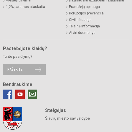
Viešieji pirkimai
Dažniausiai užduodami klausimai
1,2% paramos ataskaita
Pranešėjų apsauga
Korupcijos prevencija
Civilinė sauga
Teisinė informacija
Atviri duomenys
Pastebėjote klaidų?
Turite pasiūlymų?
RAŠYKITE
Bendraukime
Steigėjas
Šiaulių miesto savivaldybė