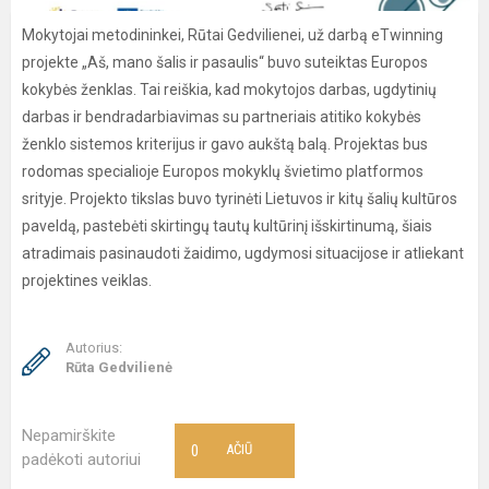
Mokytojai metodininkei, Rūtai Gedvilienei, už darbą eTwinning
projekte „Aš, mano šalis ir pasaulis“ buvo suteiktas Europos
kokybės ženklas. Tai reiškia, kad mokytojos darbas, ugdytinių
darbas ir bendradarbiavimas su partneriais atitiko kokybės
ženklo sistemos kriterijus ir gavo aukštą balą. Projektas bus
rodomas specialioje Europos mokyklų švietimo platformos
srityje. Projekto tikslas buvo tyrinėti Lietuvos ir kitų šalių kultūros
paveldą, pastebėti skirtingų tautų kultūrinį išskirtinumą, šiais
atradimais pasinaudoti žaidimo, ugdymosi situacijose ir atliekant
projektines veiklas.
Autorius:
Rūta Gedvilienė
Nepamirškite
0
AČIŪ
padėkoti autoriui