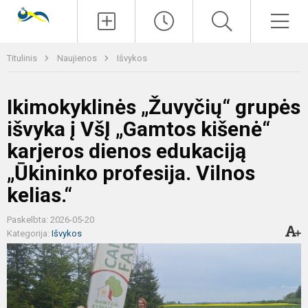
Paieška
Men
Titulinis
Naujienos
Išvykos
Ikimokyklinės „Žuvyčių“ grupės
išvyka į VšĮ „Gamtos kišenė“
karjeros dienos edukaciją
„Ūkininko profesija. Vilnos
kelias.“
Paskelbta: 2026-05-20
Kategorija:
Išvykos