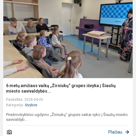
m
a
v
„
g
i
į
Š
m
6 metų amžiaus vaikų „Žirniukų“ grupės išvyka į Šiaulių
miesto savivaldybės...
Paskelbta: 2026-04-26
Kategorija:
Išvykos
Priešmokyklinio ugdymo „Žirniukų“ grupės vaikai vyko į Šiaulių miesto
savivaldyb...
Plačiau