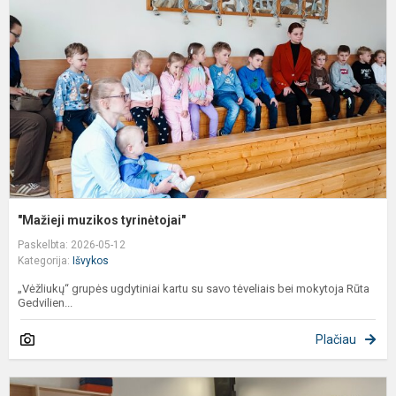
t
"Mažieji muzikos tyrinėtojai"
Paskelbta: 2026-05-12
Kategorija:
Išvykos
„Vėžliukų“ grupės ugdytiniai kartu su savo tėveliais bei mokytoja Rūta
Gedvilien...
Plačiau
6