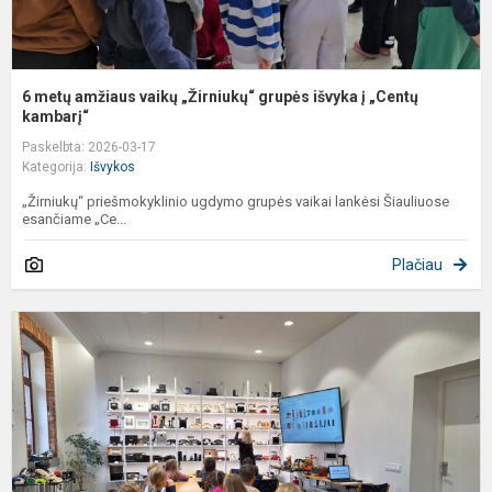
k
6 metų amžiaus vaikų „Žirniukų“ grupės išvyka į „Centų
kambarį“
Paskelbta: 2026-03-17
Kategorija:
Išvykos
„Žirniukų“ priešmokyklinio ugdymo grupės vaikai lankėsi Šiauliuose
esančiame „Ce...
Plačiau
E
i
į
T
m