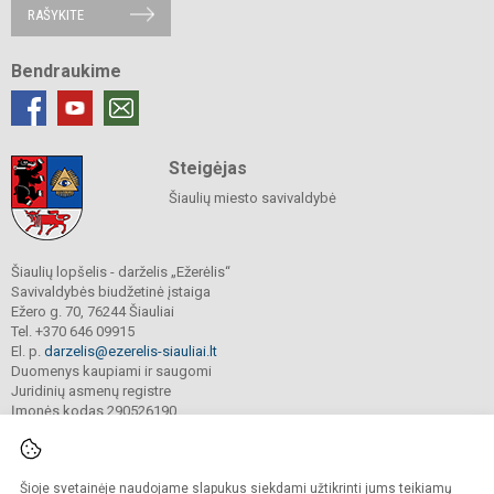
RAŠYKITE
Bendraukime
Steigėjas
Šiaulių miesto savivaldybė
Šiaulių lopšelis - darželis „Ežerėlis“
Savivaldybės biudžetinė įstaiga
Ežero g. 70, 76244 Šiauliai
Tel. +370 646 09915
El. p.
darzelis@ezerelis-siauliai.lt
Duomenys kaupiami ir saugomi
Juridinių asmenų registre
Įmonės kodas 290526190
Šioje svetainėje naudojame slapukus siekdami užtikrinti jums teikiamų
© 2023. Šiaulių lopšelis - darželis „Ežerėlis“. Visos teisės saugomos.