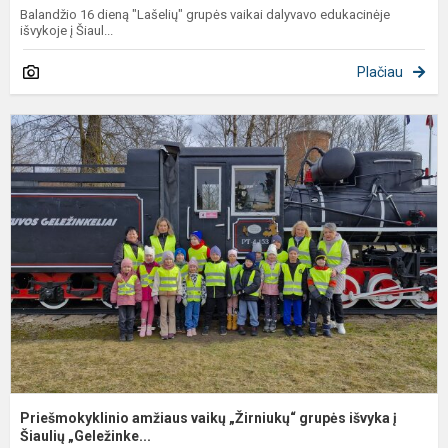
Balandžio 16 dieną "Lašelių" grupės vaikai dalyvavo edukacinėje
išvykoje į Šiaul...
Plačiau
P
a
v
„
g
i
į
Ši
Priešmokyklinio amžiaus vaikų „Žirniukų“ grupės išvyka į
Šiaulių „Geležinke...