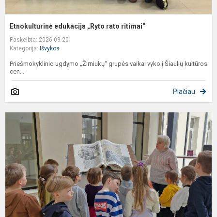
Etnokultūrinė edukacija „Ryto rato ritimai“
Paskelbta: 2026-03-20
Kategorija:
Išvykos
Priešmokyklinio ugdymo „Žirniukų“ grupės vaikai vyko į Šiaulių kultūros
cen...
Plačiau
6
m
a
v
„
g
i
į
„