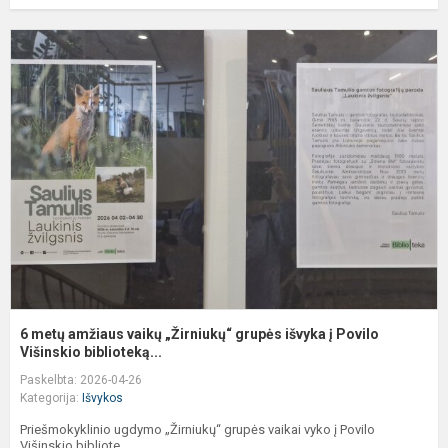
6
m
a
v
„
g
i
į
P
Vi
6 metų amžiaus vaikų „Žirniukų“ grupės išvyka į Povilo
Višinskio biblioteką...
Paskelbta: 2026-04-26
Kategorija:
Išvykos
Priešmokyklinio ugdymo „Žirniukų“ grupės vaikai vyko į Povilo
Višinskio bibliote...