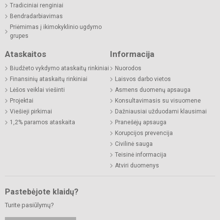
Tradiciniai renginiai
Bendradarbiavimas
Priėmimas į ikimokyklinio ugdymo
grupes
Ataskaitos
Informacija
Biudžeto vykdymo ataskaitų rinkiniai
Nuorodos
Finansinių ataskaitų rinkiniai
Laisvos darbo vietos
Lėšos veiklai viešinti
Asmens duomenų apsauga
Projektai
Konsultavimasis su visuomene
Viešieji pirkimai
Dažniausiai užduodami klausimai
1,2% paramos ataskaita
Pranešėjų apsauga
Korupcijos prevencija
Civilinė sauga
Teisinė informacija
Atviri duomenys
Pastebėjote klaidų?
Turite pasiūlymų?