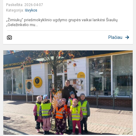
Paskelbta: 2026-04-07
Kategorija:
Išvykos
„Žirniukų“ priešmokyklinio ugdymo grupės vaikai lankėsi Šiaulių
„Geležinkelio mu...
Plačiau
E
„
k
z