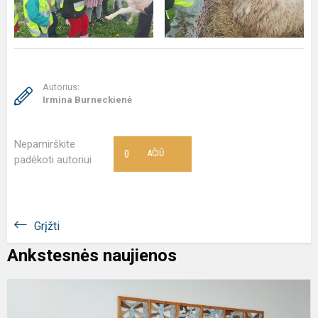
Autorius:
Irmina Burneckienė
Nepamirškite
0
AČIŪ
padėkoti autoriui
Grįžti
Ankstesnės naujienos
"
m