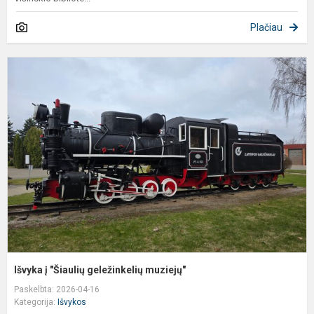
Plačiau
I
į
"
g
m
Išvyka į "Šiaulių geležinkelių muziejų"
Paskelbta: 2026-04-16
Kategorija:
Išvykos