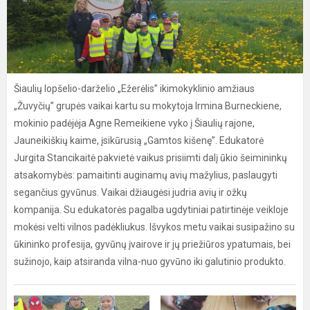
Šiaulių lopšelio-darželio „Ežerėlis” ikimokyklinio amžiaus
„Žuvyčių” grupės vaikai kartu su mokytoja Irmina Burneckiene,
mokinio padėjėja Agne Remeikiene vyko į Šiaulių rajone,
Jauneikiškių kaime, įsikūrusią „Gamtos kišenę”. Edukatorė
Jurgita Stancikaitė pakvietė vaikus prisiimti dalį ūkio šeimininkų
atsakomybės: pamaitinti auginamų avių mažylius, paslaugyti
segančius gyvūnus. Vaikai džiaugėsi judria avių ir ožkų
kompanija. Su edukatorės pagalba ugdytiniai patirtinėje veikloje
mokėsi velti vilnos padėkliukus. Išvykos metu vaikai susipažino su
ūkininko profesija, gyvūnų įvairove ir jų priežiūros ypatumais, bei
sužinojo, kaip atsiranda vilna-nuo gyvūno iki galutinio produkto.