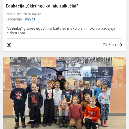
Edukacija „Skirtingų kojinių zuikučiai"
Paskelbta: 2026-04-02
Kategorija:
Išvykos
„Vėžliukų“ grupės ugdytiniai kartu su mokytoja ir mokinio padėjėja
leidosi į pra...
Plačiau
E
e
„
r
r