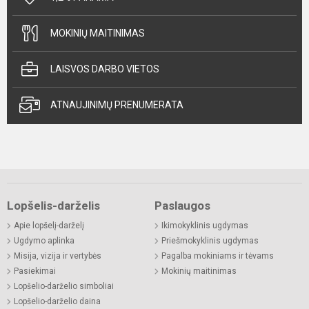
MOKINIŲ MAITINIMAS
LAISVOS DARBO VIETOS
ATNAUJINIMŲ PRENUMERATA
Lopšelis-darželis
Paslaugos
Apie lopšelį-darželį
Ikimokyklinis ugdymas
Ugdymo aplinka
Priešmokyklinis ugdymas
Misija, vizija ir vertybės
Pagalba mokiniams ir tėvams
Pasiekimai
Mokinių maitinimas
Lopšelio-darželio simboliai
Lopšelio-darželio daina