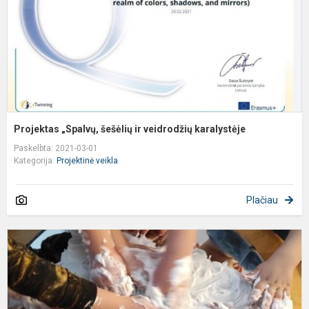
k
Projektas „Spalvų, šešėlių ir veidrodžių karalystėje
Paskelbta: 2021-03-01
Kategorija:
Projektinė veikla
Plačiau
P
„
š
ir
v