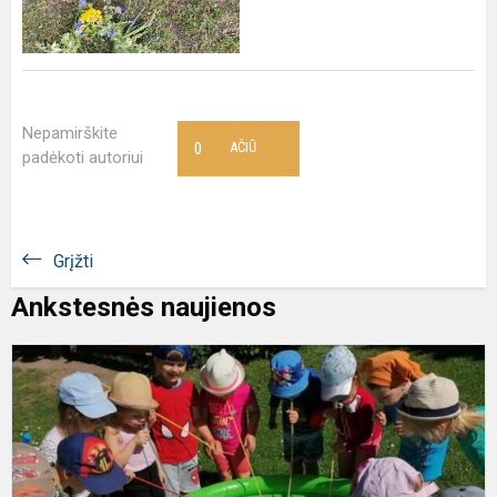
Nepamirškite
0
AČIŪ
padėkoti autoriui
Grįžti
Ankstesnės naujienos
„
v
ir
g
n
(