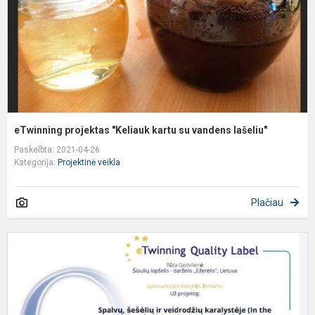
v
l
eTwinning projektas "Keliauk kartu su vandens lašeliu"
Paskelbta: 2021-04-26
Kategorija:
Projektinė veikla
Plačiau
P
„
š
ir
v