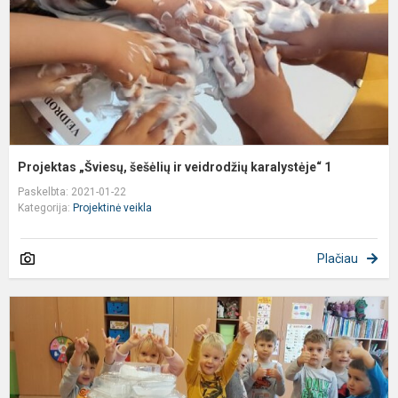
k
1
Projektas „Šviesų, šešėlių ir veidrodžių karalystėje“ 1
Paskelbta: 2021-01-22
Kategorija:
Projektinė veikla
Plačiau
,
u
ir
j
t