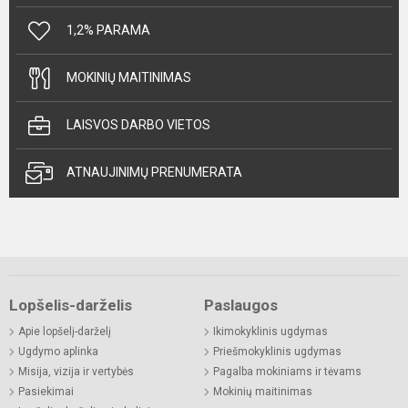
1,2% PARAMA
MOKINIŲ MAITINIMAS
LAISVOS DARBO VIETOS
ATNAUJINIMŲ PRENUMERATA
Lopšelis-darželis
Paslaugos
Apie lopšelį-darželį
Ikimokyklinis ugdymas
Ugdymo aplinka
Priešmokyklinis ugdymas
Misija, vizija ir vertybės
Pagalba mokiniams ir tėvams
Pasiekimai
Mokinių maitinimas