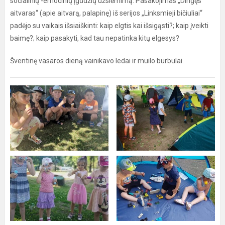
socialinių -emocinių įgūdžių užsiėmimą. Pasakojimas „Dingęs
aitvaras“ (apie aitvarą, palapinę) iš serijos „Linksmieji bičiuliai“
padėjo su vaikais išsiaiškinti: kaip elgtis kai išsigąsti?; kaip įveikti
baimę?; kaip pasakyti, kad tau nepatinka kitų elgesys?
Šventinę vasaros dieną vainikavo ledai ir muilo burbulai.