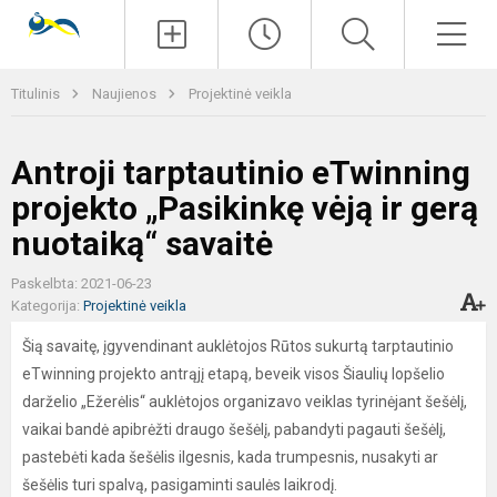
Paieška
Men
Titulinis
Naujienos
Projektinė veikla
Antroji tarptautinio eTwinning
projekto „Pasikinkę vėją ir gerą
nuotaiką“ savaitė
Paskelbta: 2021-06-23
Kategorija:
Projektinė veikla
Šią savaitę, įgyvendinant auklėtojos Rūtos sukurtą tarptautinio
eTwinning projekto antrąjį etapą, beveik visos Šiaulių lopšelio
darželio „Ežerėlis“ auklėtojos organizavo veiklas tyrinėjant šešėlį,
vaikai bandė apibrėžti draugo šešėlį, pabandyti pagauti šešėlį,
pastebėti kada šešėlis ilgesnis, kada trumpesnis, nusakyti ar
šešėlis turi spalvą, pasigaminti saulės laikrodį.