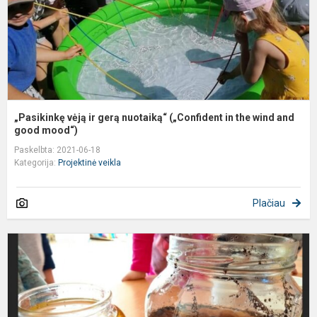
i
t
w
a.
„Pasikinkę vėją ir gerą nuotaiką“ („Confident in the wind and
good mood“)
Paskelbta: 2021-06-18
Kategorija:
Projektinė veikla
Plačiau
e
p
"
k
s