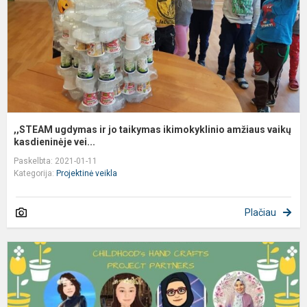
i
a
v
,,STEAM ugdymas ir jo taikymas ikimokyklinio amžiaus vaikų
kasdieninėje vei...
Paskelbta: 2021-01-11
Kategorija:
Projektinė veikla
Plačiau
e
p
„
h