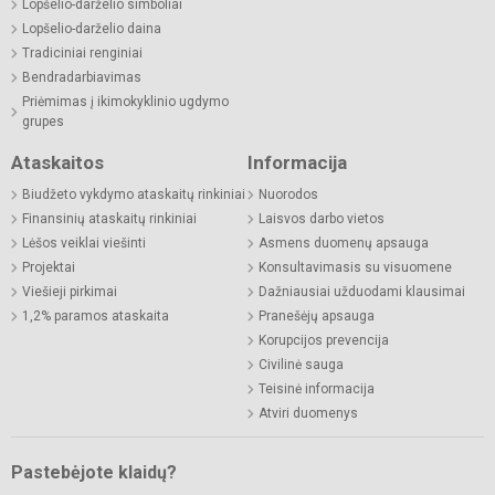
Lopšelio-darželio simboliai
Lopšelio-darželio daina
Tradiciniai renginiai
Bendradarbiavimas
Priėmimas į ikimokyklinio ugdymo
grupes
Ataskaitos
Informacija
Biudžeto vykdymo ataskaitų rinkiniai
Nuorodos
Finansinių ataskaitų rinkiniai
Laisvos darbo vietos
Lėšos veiklai viešinti
Asmens duomenų apsauga
Projektai
Konsultavimasis su visuomene
Viešieji pirkimai
Dažniausiai užduodami klausimai
1,2% paramos ataskaita
Pranešėjų apsauga
Korupcijos prevencija
Civilinė sauga
Teisinė informacija
Atviri duomenys
Pastebėjote klaidų?