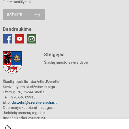
Turite pasiūlymų?
RAŠYKITE
Bendraukime
Steigėjas
Šiaulių miesto savivaldybė
Šiaulių lopšelis - darželis „Ežerėlis“
Savivaldybės biudžetinė įstaiga
Ežero g. 70, 76244 Šiauliai
Tel. +370 646 09915
El. p.
darzelis@ezerelis-siauliai.lt
Duomenys kaupiami ir saugomi
Juridinių asmenų registre
Įmonės kodas 290526190