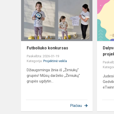
konkursas
Futboliuko konkursas
Dalyv
proje
Paskelbta: 2026-01-19
Kategorija:
Projektinė veikla
Paskelb
Kategor
Džiaugsminga žinia iš „Žirniukų“
grupės! Mūsų darželio „Žirniukų“
Judesi
grupės ugdytin...
Gedvil
eTwinni
Plačiau