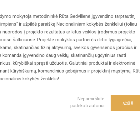
ugdymo mokytoja metodininkė Rūta Gedvilienė įgyvendino tarptautinį
mpians“ ir užpildė paraišką Nacionaliniam kokybės ženkleliui (toliau 
os nuorodos į projekto rezultatus ar kitus veiklos įrodymus projekto
uose šaltiniuose. Projekte mokyklos partnerės dirbo lygiagrečiai,
aikams, skatinančias fizinį aktyvumą, sveikos gyvensenos įpročius ir
nė komanda įgyvendino daug veiklų, skatinančių ugdytinius rasti
nkius, kūrybiškai spręsti užduotis. Galutiniai produktai ir elektroninė
atinant kūrybiškumą, komandinius gebėjimus ir projektinį mąstymą. Rū
acionalinis kokybės ženklelis!
Nepamirškite
0
AČIŪ
padėkoti autoriui