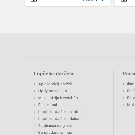
Lopšelis-darželis
Pasl
Apie lopšelį-darželį
Ikim
Ugdymo aplinka
Prie
Misija, vizija ir vertybės
Paga
Pasiekimai
Moki
Lopšelio-darželio simboliai
Lopšelio-darželio daina
Tradiciniai renginiai
Bendradarbiavimas