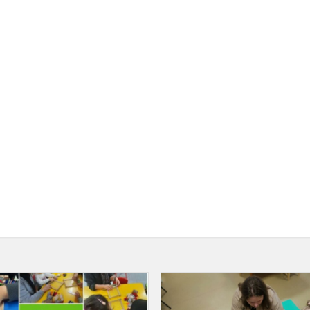
eTwinning
projektas