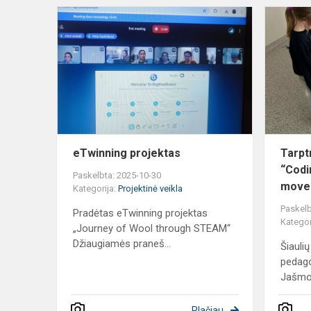
eTwinning
projektas
eTwinning projektas
Tarpt
“Codi
Paskelbta: 2025-10-30
move
Kategorija:
Projektinė veikla
Paskelb
Pradėtas eTwinning projektas
Kategor
„Journey of Wool through STEAM“
Džiaugiamės praneš...
Šiaulių
pedago
Jašmon
Plačiau