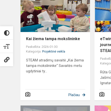
tampa
mokslininke
Kai žiema tampa mokslininke
eTwin
journ
Paskelbta: 2026-01-30
STEA
Kategorija:
Projektinė veikla
Paskelb
STEAM atradimų savaitė „Kai žiema
Kategor
tampa mokslininke“ Savaitės metu
ugdytiniai ty...
Rūta G
Jašmon
Ignatav
Plačiau
Futboliuko