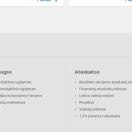
augos
Ataskaitos
okyklinis ugdymas
Biudžeto vykdymo ataskaitų rin
šmokyklinis ugdymas
Finansinių ataskaitų rinkiniai
lba mokiniams ir tėvams
Lėšos veiklai viešinti
nių maitinimas
Projektai
Viešieji pirkimai
1,2% paramos ataskaita