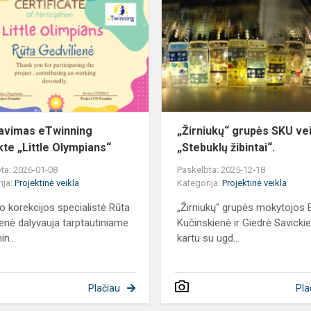
eTwinning
projekte
„Little
Olympians“
avimas eTwinning
„Žirniukų“ grupės SKU ve
kte „Little Olympians“
„Stebuklų žibintai“.
ta: 2026-01-08
Paskelbta: 2025-12-18
ija:
Projektinė veikla
Kategorija:
Projektinė veikla
o korekcijos specialistė Rūta
„Žirniukų“ grupės mokytojos 
ienė dalyvauja tarptautiniame
Kučinskienė ir Giedrė Savicki
n...
kartu su ugd...
Plačiau
Pla