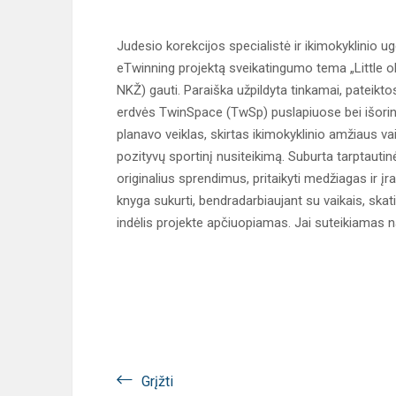
Judesio korekcijos specialistė ir ikimokyklinio 
eTwinning projektą sveikatingumo tema „Little oli
NKŽ) gauti. Paraiška užpildyta tinkamai, pateikt
erdvės TwinSpace (TwSp) puslapiuose bei išorini
planavo veiklas, skirtas ikimokyklinio amžiaus v
pozityvų sportinį nusiteikimą. Suburta tarptauti
originalius sprendimus, pritaikyti medžiagas ir įra
knyga sukurti, bendradarbiaujant su vaikais, sk
indėlis projekte apčiuopiamas. Jai suteikiamas n
Grįžti