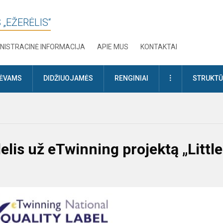
 „EŽERĖLIS“
NISTRACINĖ INFORMACIJA
APIE MUS
KONTAKTAI
DAUGIAU
TĖVAMS
DIDŽIUOJAMĖS
RENGINIAI
STRUKTŪ
lis už eTwinning projektą „Little