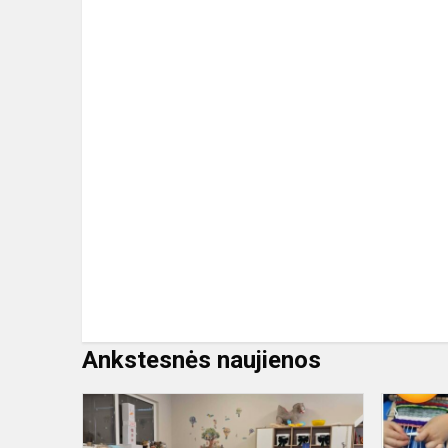
Ankstesnės naujienos
Kai
žiema