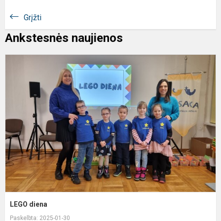
Grįžti
Ankstesnės naujienos
L
d
LEGO diena
Paskelbta: 2025-01-30