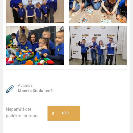
Autorius:
Monika Kiudulienė
Nepamirškite
0
AČIŪ
padėkoti autoriui