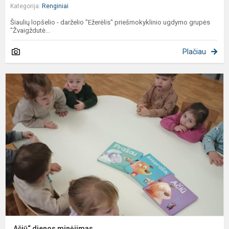
Kategorija:
Renginiai
Šiaulių lopšelio - darželio "Ežerėlis" priešmokyklinio ugdymo grupės
"Žvaigždutė...
Plačiau
„
d
m
„Ačiū“ dienos minėjimas