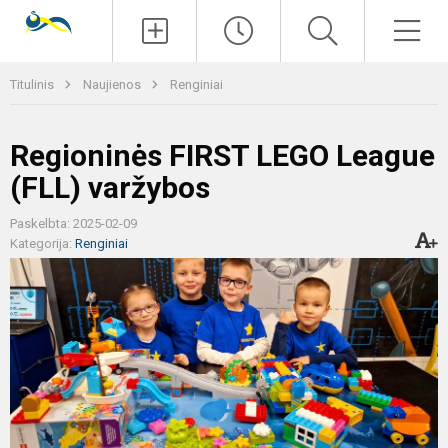
Paieška
Men
Titulinis
Naujienos
Renginiai
Regioninės FIRST LEGO League
(FLL) varžybos
Paskelbta: 2025-02-09
Kategorija:
Renginiai