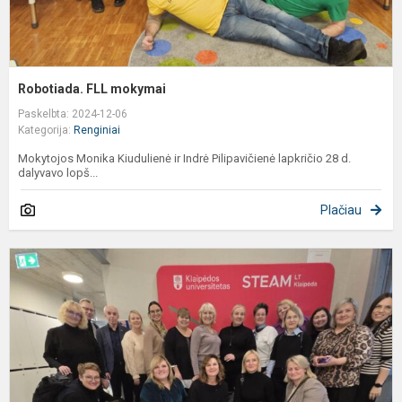
Robotiada. FLL mokymai
Paskelbta: 2024-12-06
Kategorija:
Renginiai
Mokytojos Monika Kiudulienė ir Indrė Pilipavičienė lapkričio 28 d.
dalyvavo lopš...
Plačiau
E
i
„
į
ir
m
pa