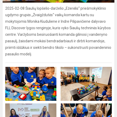
2025-02-08 Šiaulių lopšelio-darželio „Ežerėlis“ priešmokyklinio
ugdymo grupės „Žvaigždutės“ vaikų komanda kartu su
mokytojomis Monika Kiuduliene ir Indre Pilipavičiene dalyvavo
FLL Discover lygos renginyje, kuris vyko Šiaulių techninės kūrybos
centre. Varžyboms besiruošianti komanda gilinosi į vandenyno
pasaulį, žaisdami mokėsi bendradarbiauti ir dirbti komandoje,
priimti iššūkius ir siekti bendro tikslo – sukonstruoti povandeninio
pasaulio modelį.