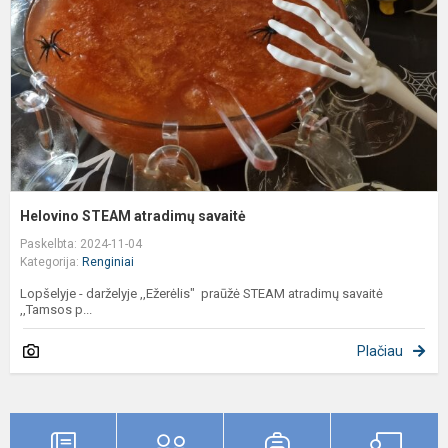
Helovino STEAM atradimų savaitė
Paskelbta: 2024-11-04
Kategorija:
Renginiai
Lopšelyje - darželyje ,,Ežerėlis" praūžė STEAM atradimų savaitė
,,Tamsos p...
Plačiau