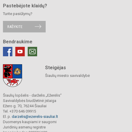
Pastebėjote klaidų?
Turite pasiūlymų?
RAŠYKITE
Bendraukime
Steigėjas
Šiaulių miesto savivaldybė
Šiaulių lopšelis - darželis „Ežerėlis“
Savivaldybės biudžetinė įstaiga
Ežero g. 70, 76244 Šiauliai
Tel. +370 646 09915
El. p.
darzelis@ezerelis-siauliai.lt
Duomenys kaupiami ir saugomi
Juridinių asmenų registre