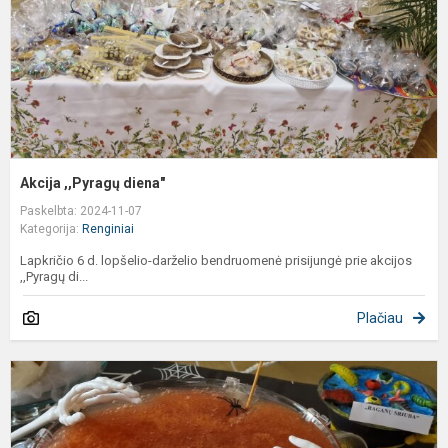
Akcija ,,Pyragų diena"
Paskelbta: 2024-11-07
Kategorija:
Renginiai
Lapkričio 6 d. lopšelio-darželio bendruomenė prisijungė prie akcijos
,,Pyragų di...
Plačiau
H
S
a
s