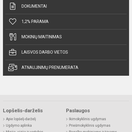
DOKUMENTAI
1,2% PARAMA
MOKINIŲ MAITINIMAS
LAISVOS DARBO VIETOS
ATNAUJINIMŲ PRENUMERATA
Lopšelis-darželis
Paslaugos
Apie lopšelį-darželį
Ikimokyklinis ugdymas
Ugdymo aplinka
Priešmokyklinis ugdymas
Misija, vizija ir vertybės
Pagalba mokiniams ir tėvams