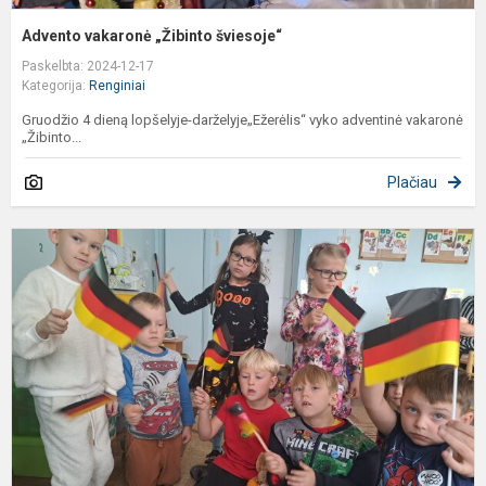
Advento vakaronė „Žibinto šviesoje“
Paskelbta: 2024-12-17
Kategorija:
Renginiai
Gruodžio 4 dieną lopšelyje-darželyje„Ežerėlis“ vyko adventinė vakaronė
„Žibinto...
Plačiau
V
k
d
l
d
„