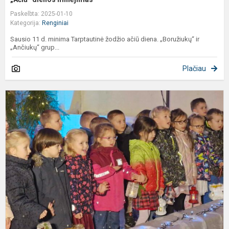
Paskelbta: 2025-01-10
Kategorija:
Renginiai
Sausio 11 d. minima Tarptautinė žodžio ačiū diena. „Boružiukų“ ir
„Ančiukų“ grup...
Plačiau
A
v
„
š