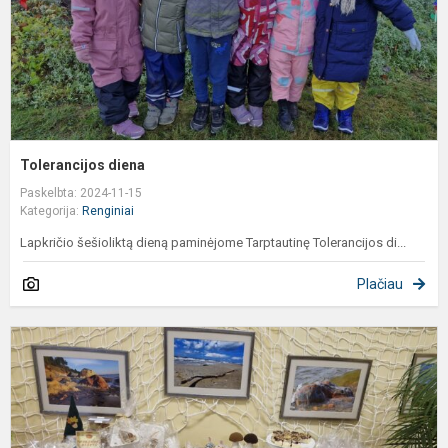
Tolerancijos diena
Paskelbta: 2024-11-15
Kategorija:
Renginiai
Lapkričio šešioliktą dieną paminėjome Tarptautinę Tolerancijos di...
Plačiau
A
,
d