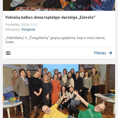
Vokiečių kalbos diena lopšelyje-darželyje „Ežerėlis"
Paskelbta: 2024-12-12
Kategorija:
Renginiai
,,Pelėdžiukų‘‘ ir ,,Žvaigždučių‘‘ grupių ugdytiniai, kaip ir visa Lietuva,
švent...
Plačiau
R
F
m