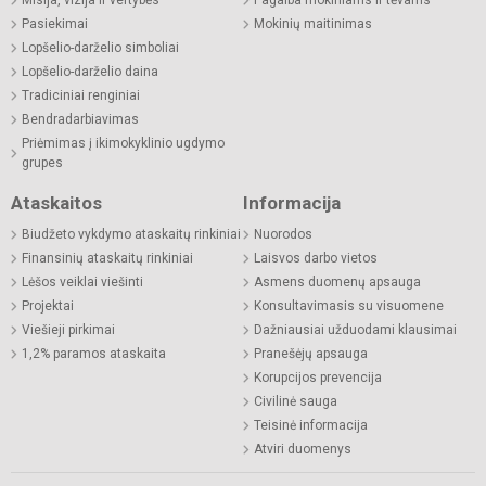
Pasiekimai
Mokinių maitinimas
Lopšelio-darželio simboliai
Lopšelio-darželio daina
Tradiciniai renginiai
Bendradarbiavimas
Priėmimas į ikimokyklinio ugdymo
grupes
Ataskaitos
Informacija
Biudžeto vykdymo ataskaitų rinkiniai
Nuorodos
Finansinių ataskaitų rinkiniai
Laisvos darbo vietos
Lėšos veiklai viešinti
Asmens duomenų apsauga
Projektai
Konsultavimasis su visuomene
Viešieji pirkimai
Dažniausiai užduodami klausimai
1,2% paramos ataskaita
Pranešėjų apsauga
Korupcijos prevencija
Civilinė sauga
Teisinė informacija
Atviri duomenys