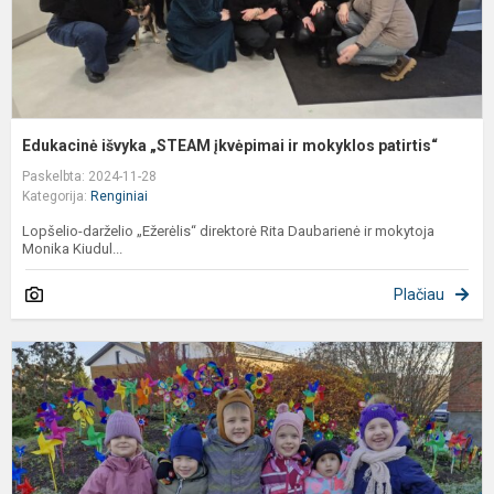
Edukacinė išvyka „STEAM įkvėpimai ir mokyklos patirtis“
Paskelbta: 2024-11-28
Kategorija:
Renginiai
Lopšelio-darželio „Ežerėlis“ direktorė Rita Daubarienė ir mokytoja
Monika Kiudul...
Plačiau
T
d