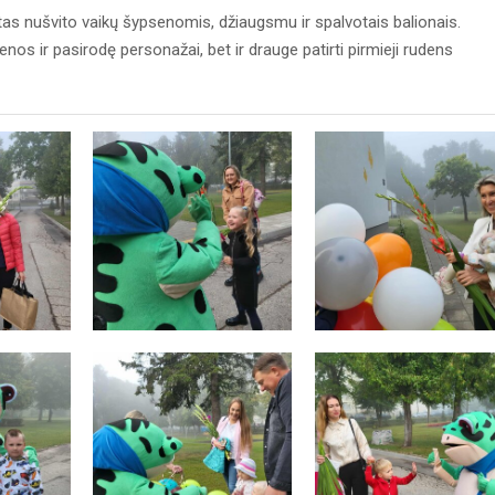
ytas nušvito vaikų šypsenomis, džiaugsmu ir spalvotais balionais.
os ir pasirodę personažai, bet ir drauge patirti pirmieji rudens