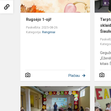
Rugsėjo 1-oji!
Tarpt
sklai
Paskelbta: 2025-08-26
Šiauli
Kategorija:
Renginiai
Paskelb
Kategor
Gegužė
„Ežerė
kitais Š
Plačiau
Teatro
konferencija
„Žaidžiu,
kuriu,