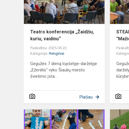
vaidinu“
Teatro konferencija „Žaidžiu,
STEAM
kuriu, vaidinu“
"Mažie
Paskelbta: 2025-05-22
Paskelb
Kategorija:
Renginiai
Kategor
Gegužės 7 dieną lopšelyje-darželyje
Gegužė
„Ežerėlis“ vyko Šiaulių miesto
daržel
švietimo įsta...
kūrybin
Plačiau
Tarptautinis
projektas
„I