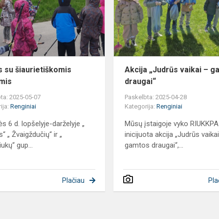
lazdomis
s su šiaurietiškomis
Akcija „Judrūs vaikai – 
mis
draugai“
ta: 2025-05-07
Paskelbta: 2025-04-28
ija:
Renginiai
Kategorija:
Renginiai
s 6 d. lopšelyje-darželyje „
Mūsų įstaigoje vyko RIUKKPA
s“ „ Žvaigždučių“ ir „
inicijuota akcija „Judrūs vaika
ukų“ gup...
gamtos draugai“,...
Plačiau
Pla