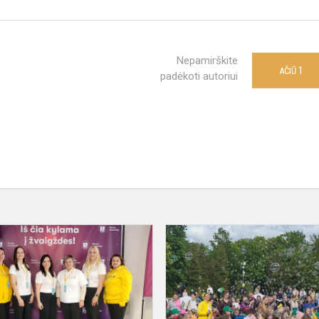
Nepamirškite
1
AČIŪ
padėkoti autoriui
Tarptautinė
gerosios
patirties
sklaidos
konferencija
„Atras...