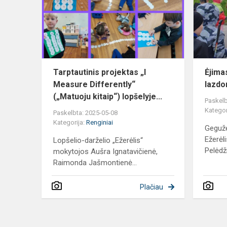
Measure
Differently“
(„Matuoju
ki...
Tarptautinis projektas „I
Ėjima
Measure Differently“
lazdo
(„Matuoju kitaip“) lopšelyje...
Paskelb
Kategor
Paskelbta: 2025-05-08
Kategorija:
Renginiai
Gegužė
Ežerėli
Lopšelio-darželio „Ežerėlis“
Pelėdži
mokytojos Aušra Ignatavičienė,
Raimonda Jašmontienė...
Plačiau