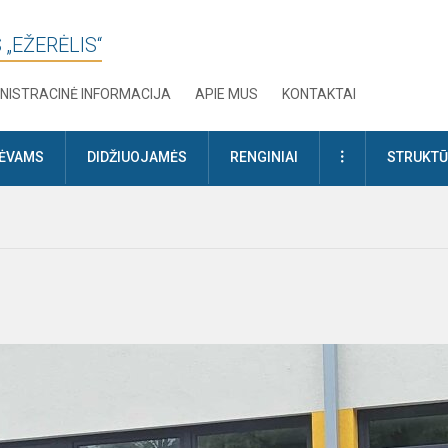
 „EŽERĖLIS“
NISTRACINĖ INFORMACIJA
APIE MUS
KONTAKTAI
DAUGIAU
TĖVAMS
DIDŽIUOJAMĖS
RENGINIAI
STRUKTŪ