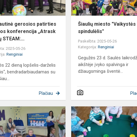
autinė gerosios patirties
Šiaulių miesto "Vaikystės
dos konferencija „Atrask
spindulėlis"
ų STEAM:...
Paskelbta: 2025-05-26
Kategorija:
Renginiai
ta: 2025-05-26
ija:
Renginiai
Gegužės 23 d. Saulės laikrod
aikštėje įvyko spalvinga ir
s 22 dieną lopšelis-darželis
džiaugsminga šventė...
lis“, bendradarbiaudamas su
iau...
Plačiau
Pla
STEAM
kūrybinės
dirbtuvės
"Mažieji