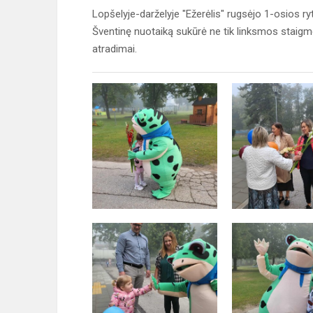
Lopšelyje-darželyje "Ežerėlis" rugsėjo 1-osios r
Šventinę nuotaiką sukūrė ne tik linksmos staigmen
atradimai.