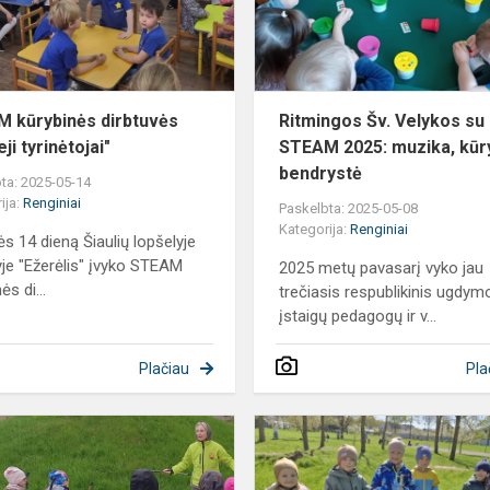
tyrinėtojai"
 kūrybinės dirbtuvės
Ritmingos Šv. Velykos su
ji tyrinėtojai"
STEAM 2025: muzika, kūry
bendrystė
ta: 2025-05-14
ija:
Renginiai
Paskelbta: 2025-05-08
Kategorija:
Renginiai
s 14 dieną Šiaulių lopšelyje
yje "Ežerėlis" įvyko STEAM
2025 metų pavasarį vyko jau
ės di...
trečiasis respublikinis ugdym
įstaigų pedagogų ir v...
Plačiau
Pla
Ėjimas
su
šiaurietiškomis