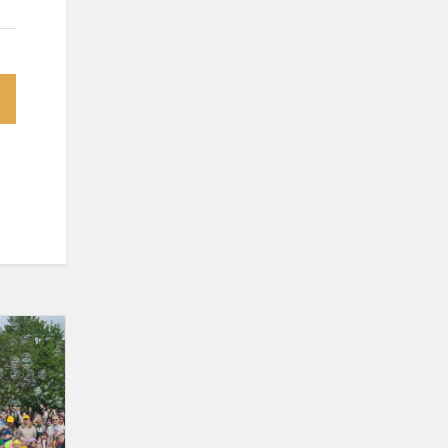
Šiaulių
miesto
"Vaikystės
spindulėlis"