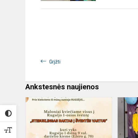
Grįžti
Ankstesnės naujienos
Rugsėjo
1-
oji!