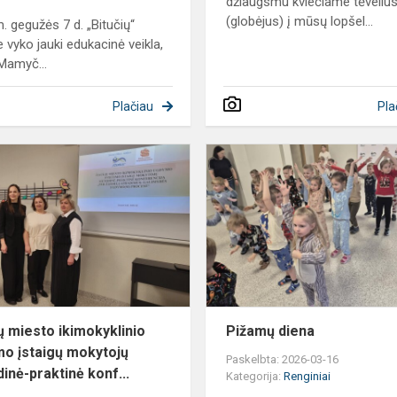
džiaugsmu kviečiame tėveliu
(globėjus) į mūsų lopšel...
. gegužės 7 d. „Bitučių“
e vyko jauki edukacinė veikla,
 Mamyč...
Plačiau
Pla
o
Šiaulių
miesto
inio
ikimokyklinio
ugdymo
įstaigų
..
mokytojų
metodi...
ių miesto ikimokyklinio
Pižamų diena
o įstaigų mokytojų
Paskelbta: 2026-03-16
inė-praktinė konf...
Kategorija:
Renginiai