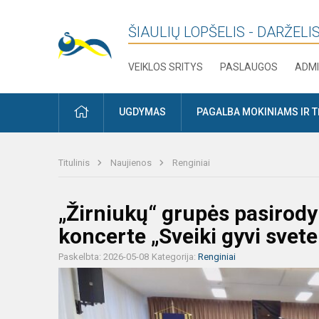
ŠIAULIŲ LOPŠELIS - DARŽELIS
VEIKLOS SRITYS
PASLAUGOS
ADMI
PRADŽIA
UGDYMAS
PAGALBA MOKINIAMS IR 
Titulinis
Naujienos
Renginiai
„Žirniukų“ grupės pasirod
koncerte „Sveiki gyvi svetel
Paskelbta: 2026-05-08
Kategorija:
Renginiai