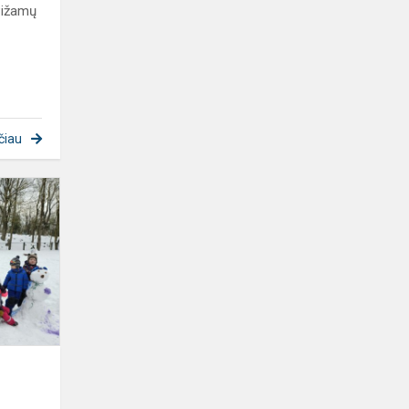
 Pižamų
čiau
„Žiemos
šventė"