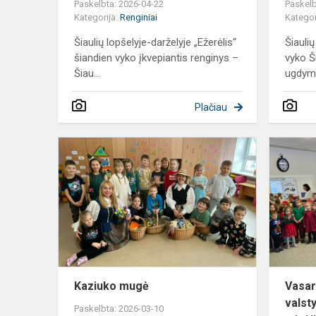
Paskelbta: 2026-04-22
Paskelb
Kategorija:
Renginiai
Kategor
Šiaulių lopšelyje-darželyje „Ežerėlis“
Šiaulių
šiandien vyko įkvepiantis renginys –
vyko Š
Šiau...
ugdymo
Plačiau
Kaziuko
mugė
Kaziuko mugė
Vasari
valst
Paskelbta: 2026-03-10