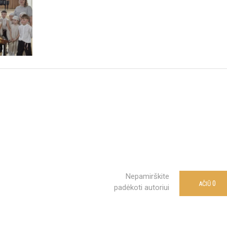
Nepamirškite
0
AČIŪ
padėkoti autoriui