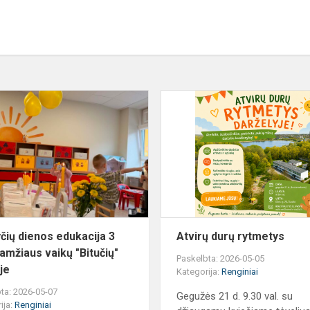
Mamyčių
dienos
o
edukacija
3
inio
metų
amžiaus
vaikų
"Bitučių"
gru...
ių dienos edukacija 3
Atvirų durų rytmetys
amžiaus vaikų "Bitučių"
Paskelbta: 2026-05-05
je
Kategorija:
Renginiai
ta: 2026-05-07
Gegužės 21 d. 9.30 val. su
ija:
Renginiai