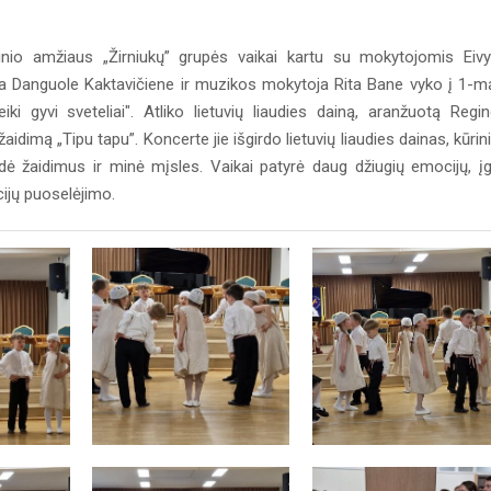
yklinio amžiaus „Žirniukų” grupės vaikai kartu su mokytojomis Eiv
ja Danguole Kaktavičiene ir muzikos mokytoja Rita Bane vyko į 1-m
i gyvi sveteliai". Atliko lietuvių liaudies dainą, aranžuotą Regi
s žaidimą „Tipu tapu”. Koncerte jie išgirdo lietuvių liaudies dainas, kūrin
idė žaidimus ir minė mįsles. Vaikai patyrė daug džiugių emocijų, įg
icijų puoselėjimo.