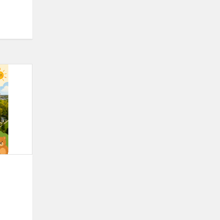
Atvirų
durų
rytmetys