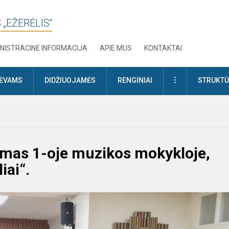
 „EŽERĖLIS“
NISTRACINĖ INFORMACIJA
APIE MUS
KONTAKTAI
DAUGIAU
TĖVAMS
DIDŽIUOJAMĖS
RENGINIAI
STRUKTŪ
ymas 1-oje muzikos mokykloje,
iai“.