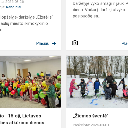
ta: 2026-03-26
Darželyje vyko smagi ir jauki
ija:
Renginiai
diena. Vaikai į darželį atvyko
pasipuošę sa...
 lopšelyje-darželyje „Ežerėlis“
iaulių miesto ikimokyklinio
...
Plačiau
Pla
Vasario
-
16-
oji,
Lietuvos
valstybės
atkūrimo
dienos
minėji...
o - 16-oji, Lietuvos
„Žiemos šventė"
ybės atkūrimo dienos
Paskelbta: 2026-03-01