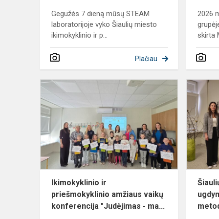
Gegužės 7 dieną mūsų STEAM
2026 m
laboratorijoje vyko Šiaulių miesto
grupėj
ikimokyklinio ir p...
skirta
Plačiau
Ikimokyklini
ir
priešmokykl
amžiaus
vaikų
konferencija.
Ikimokyklinio ir
Šiaul
priešmokyklinio amžiaus vaikų
ugdym
konferencija "Judėjimas - ma...
metod