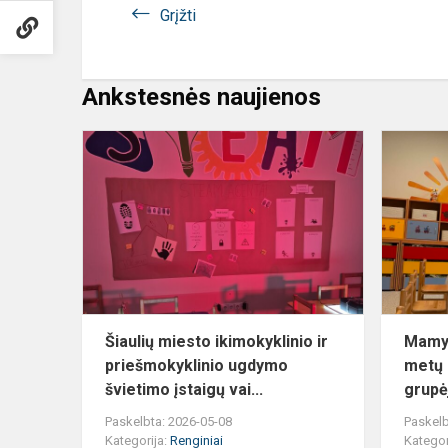
Grįžti
Ankstesnės naujienos
Šiaulių
miesto
ikimokyklini
ir
priešmokykl
ugdymo
švie...
Šiaulių miesto ikimokyklinio ir
Mamyč
priešmokyklinio ugdymo
metų 
švietimo įstaigų vai...
grupė
Paskelbta: 2026-05-08
Paskelb
Kategorija:
Renginiai
Kategor