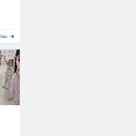
s
čiau
Pižamų
diena