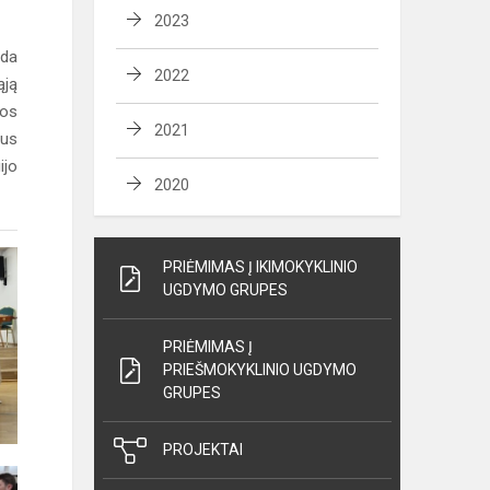
2023
yda
2022
ąją
nos
2021
ius
ijo
2020
PRIĖMIMAS Į IKIMOKYKLINIO
UGDYMO GRUPES
PRIĖMIMAS Į
PRIEŠMOKYKLINIO UGDYMO
GRUPES
PROJEKTAI