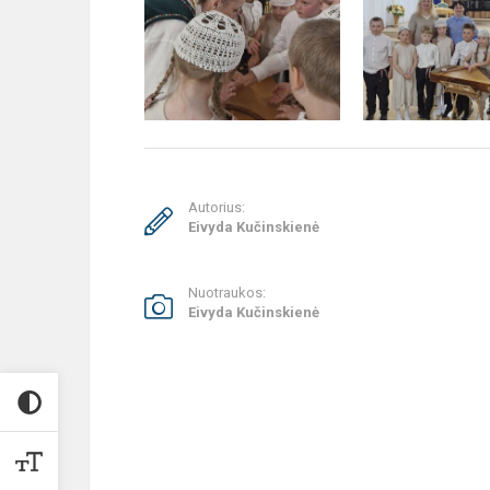
Autorius:
Eivyda Kučinskienė
Nuotraukos:
Eivyda Kučinskienė