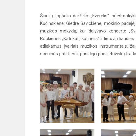
Šiaulių lopšelio-darželio „Ežerėlis” priešmok
Kučinskiene, Giedre Savickiene, mokinio padėjė
muzikos mokyklą, kur dalyvavo koncerte „Sveik
Bočkienės „Kati kati, katinėlis” ir lietuvių liaudie
atliekamus įvairiais muzikos instrumentais, ža
sceninės patirties ir prisidėjo prie lietuviškų trad