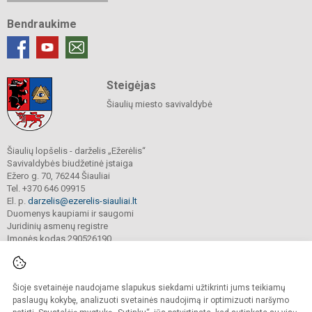
Bendraukime
Steigėjas
Šiaulių miesto savivaldybė
Šiaulių lopšelis - darželis „Ežerėlis“
Savivaldybės biudžetinė įstaiga
Ežero g. 70, 76244 Šiauliai
Tel. +370 646 09915
El. p.
darzelis@ezerelis-siauliai.lt
Duomenys kaupiami ir saugomi
Juridinių asmenų registre
Įmonės kodas 290526190
Šioje svetainėje naudojame slapukus siekdami užtikrinti jums teikiamų
© 2023. Šiaulių lopšelis - darželis „Ežerėlis“. Visos teisės saugomos.
Kopijuoti turinį be raštiško įstaigos administracijos sutikimo griežtai draudžiama.
paslaugų kokybę, analizuoti svetainės naudojimą ir optimizuoti naršymo