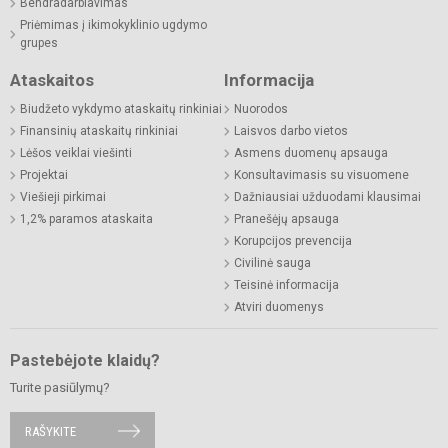
Bendradarbiavimas
Priėmimas į ikimokyklinio ugdymo
grupes
Ataskaitos
Informacija
Biudžeto vykdymo ataskaitų rinkiniai
Nuorodos
Finansinių ataskaitų rinkiniai
Laisvos darbo vietos
Lėšos veiklai viešinti
Asmens duomenų apsauga
Projektai
Konsultavimasis su visuomene
Viešieji pirkimai
Dažniausiai užduodami klausimai
1,2% paramos ataskaita
Pranešėjų apsauga
Korupcijos prevencija
Civilinė sauga
Teisinė informacija
Atviri duomenys
Pastebėjote klaidų?
Turite pasiūlymų?
RAŠYKITE