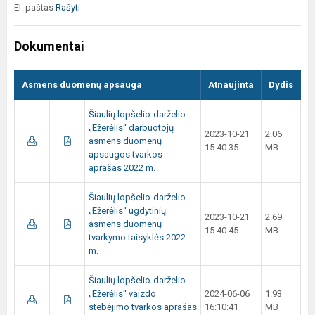
El. paštas
Rašyti
Dokumentai
Asmens duomenų apsauga
Atnaujinta
Dydis
Šiaulių lopšelio-darželio
„Ežerėlis“ darbuotojų
2023-10-21
2.06
asmens duomenų
15:40:35
MB
apsaugos tvarkos
aprašas 2022 m.
Šiaulių lopšelio-darželio
„Ežerėlis“ ugdytinių
2023-10-21
2.69
asmens duomenų
15:40:45
MB
tvarkymo taisyklės 2022
m.
Šiaulių lopšelio-darželio
„Ežerėlis“ vaizdo
2024-06-06
1.93
stebėjimo tvarkos aprašas
16:10:41
MB