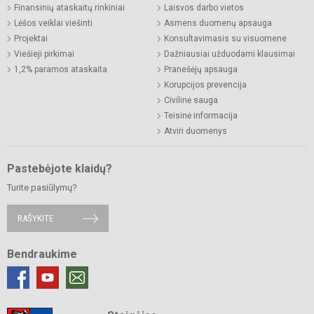
Finansinių ataskaitų rinkiniai
Laisvos darbo vietos
Lėšos veiklai viešinti
Asmens duomenų apsauga
Projektai
Konsultavimasis su visuomene
Viešieji pirkimai
Dažniausiai užduodami klausimai
1,2% paramos ataskaita
Pranešėjų apsauga
Korupcijos prevencija
Civilinė sauga
Teisinė informacija
Atviri duomenys
Pastebėjote klaidų?
Turite pasiūlymų?
RAŠYKITE
Bendraukime