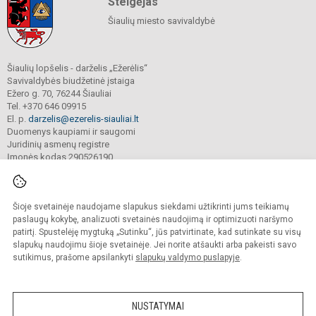
Steigėjas
Šiaulių miesto savivaldybė
Šiaulių lopšelis - darželis „Ežerėlis“
Savivaldybės biudžetinė įstaiga
Ežero g. 70, 76244 Šiauliai
Tel. +370 646 09915
El. p.
darzelis@ezerelis-siauliai.lt
Duomenys kaupiami ir saugomi
Juridinių asmenų registre
Įmonės kodas 290526190
Šioje svetainėje naudojame slapukus siekdami užtikrinti jums teikiamų
© 2023. Šiaulių lopšelis - darželis „Ežerėlis“. Visos teisės saugomos.
Kopijuoti turinį be raštiško įstaigos administracijos sutikimo griežtai draudžiama.
paslaugų kokybę, analizuoti svetainės naudojimą ir optimizuoti naršymo
patirtį. Spustelėję mygtuką „Sutinku“, jūs patvirtinate, kad sutinkate su visų
Versija neįgaliesiems
Slapukų valdymas
slapukų naudojimu šioje svetainėje. Jei norite atšaukti arba pakeisti savo
sutikimus, prašome apsilankyti
slapukų valdymo puslapyje
.
Sumanus būdas atnaujinti
mokyklos interneto
svetainę
NUSTATYMAI