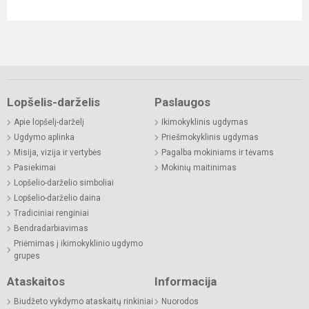
Lopšelis-darželis
Paslaugos
Apie lopšelį-darželį
Ikimokyklinis ugdymas
Ugdymo aplinka
Priešmokyklinis ugdymas
Misija, vizija ir vertybės
Pagalba mokiniams ir tėvams
Pasiekimai
Mokinių maitinimas
Lopšelio-darželio simboliai
Lopšelio-darželio daina
Tradiciniai renginiai
Bendradarbiavimas
Priėmimas į ikimokyklinio ugdymo
grupes
Ataskaitos
Informacija
Biudžeto vykdymo ataskaitų rinkiniai
Nuorodos