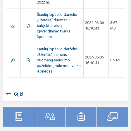
2022 m.
Šiaulių lopšelio-darželio
„Ežerėlis“ duomenų
2024-06-06
3.67
subjekto teisių
16:10:41
MB
įgyvendinimo tvarka
3priedas
Šiaulių lopšelio-darželio
„Ežerėlis“ asmens
2024-06-06
duomenų saugumo
8.9 MB
16:10:41
pažeidimų valdymo tvarka
4 priedas
Grįžti