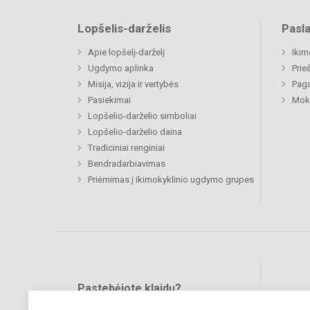
Lopšelis-darželis
Pasl
Apie lopšelį-darželį
Ikim
Ugdymo aplinka
Prie
Misija, vizija ir vertybės
Paga
Pasiekimai
Moki
Lopšelio-darželio simboliai
Lopšelio-darželio daina
Tradiciniai renginiai
Bendradarbiavimas
Priėmimas į ikimokyklinio ugdymo grupes
Pastebėjote klaidų?
Bend
Turite pasiūlymų?