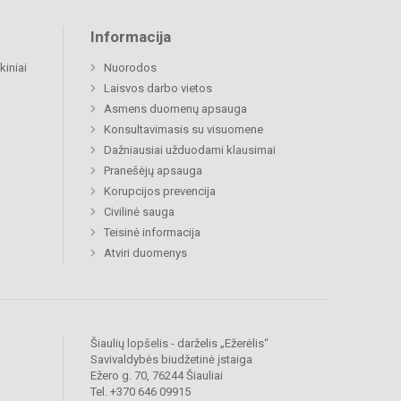
Informacija
kiniai
Nuorodos
Laisvos darbo vietos
Asmens duomenų apsauga
Konsultavimasis su visuomene
Dažniausiai užduodami klausimai
Pranešėjų apsauga
Korupcijos prevencija
Civilinė sauga
Teisinė informacija
Atviri duomenys
Šiaulių lopšelis - darželis „Ežerėlis“
Savivaldybės biudžetinė įstaiga
Ežero g. 70, 76244 Šiauliai
Tel. +370 646 09915