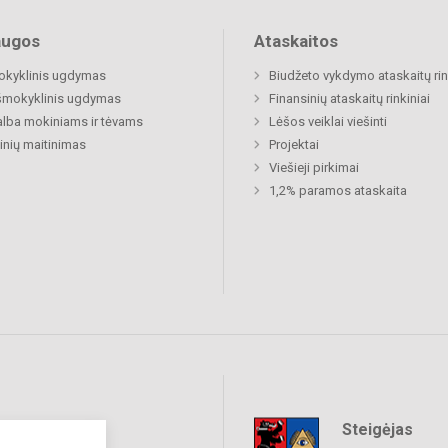
augos
Ataskaitos
okyklinis ugdymas
Biudžeto vykdymo ataskaitų rin
šmokyklinis ugdymas
Finansinių ataskaitų rinkiniai
lba mokiniams ir tėvams
Lėšos veiklai viešinti
nių maitinimas
Projektai
Viešieji pirkimai
1,2% paramos ataskaita
Steigėjas
raukime