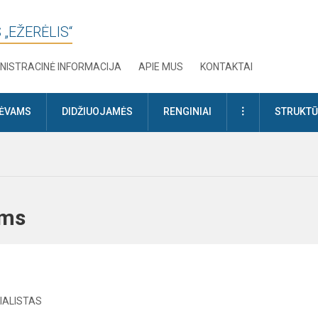
 „EŽERĖLIS“
NISTRACINĖ INFORMACIJA
APIE MUS
KONTAKTAI
DAUGIAU
TĖVAMS
DIDŽIUOJAMĖS
RENGINIAI
STRUKTŪ
ėvams
IALISTAS