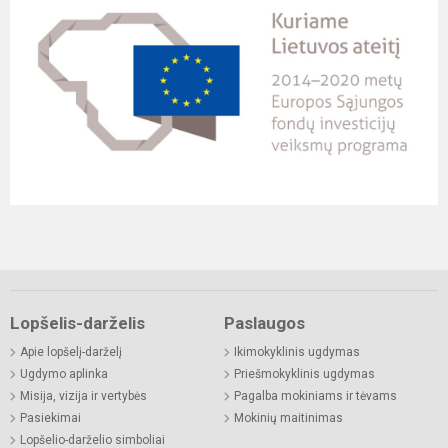
Lopšelis-darželis
Paslaugos
Apie lopšelį-darželį
Ikimokyklinis ugdymas
Ugdymo aplinka
Priešmokyklinis ugdymas
Misija, vizija ir vertybės
Pagalba mokiniams ir tėvams
Pasiekimai
Mokinių maitinimas
Lopšelio-darželio simboliai