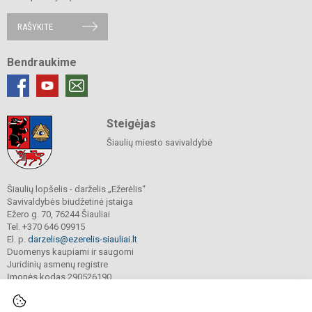
RAŠYKITE
Bendraukime
Steigėjas
Šiaulių miesto savivaldybė
Šiaulių lopšelis - darželis „Ežerėlis“
Savivaldybės biudžetinė įstaiga
Ežero g. 70, 76244 Šiauliai
Tel. +370 646 09915
El. p.
darzelis@ezerelis-siauliai.lt
Duomenys kaupiami ir saugomi
Juridinių asmenų registre
Įmonės kodas 290526190