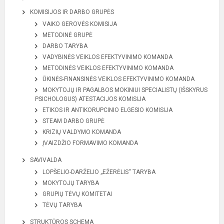
KOMISIJOS IR DARBO GRUPĖS
VAIKO GEROVĖS KOMISIJA
METODINĖ GRUPĖ
DARBO TARYBA
VADYBINĖS VEIKLOS EFEKTYVINIMO KOMANDA
METODINĖS VEIKLOS EFEKTYVINIMO KOMANDA
ŪKINĖS-FINANSINĖS VEIKLOS EFEKTYVINIMO KOMANDA
MOKYTOJŲ IR PAGALBOS MOKINIUI SPECIALISTŲ (IŠSKYRUS
PSICHOLOGUS) ATESTACIJOS KOMISIJA
ETIKOS IR ANTIKORUPCINIO ELGESIO KOMISIJA
STEAM DARBO GRUPĖ
KRIZIŲ VALDYMO KOMANDA
ĮVAIZDŽIO FORMAVIMO KOMANDA
SAVIVALDA
LOPŠELIO-DARŽELIO „EŽERĖLIS“ TARYBA
MOKYTOJŲ TARYBA
GRUPIŲ TĖVŲ KOMITETAI
TĖVŲ TARYBA
STRUKTŪROS SCHEMA