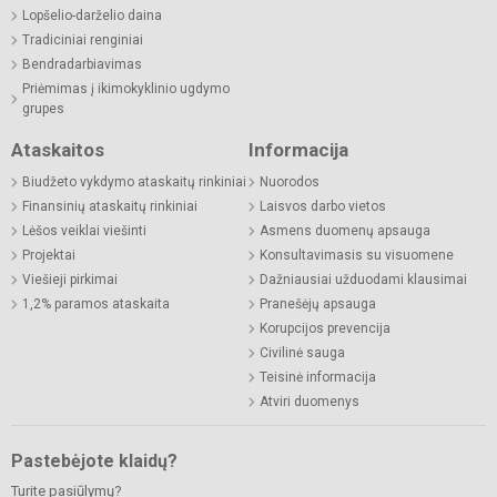
Lopšelio-darželio daina
Tradiciniai renginiai
Bendradarbiavimas
Priėmimas į ikimokyklinio ugdymo
grupes
Ataskaitos
Informacija
Biudžeto vykdymo ataskaitų rinkiniai
Nuorodos
Finansinių ataskaitų rinkiniai
Laisvos darbo vietos
Lėšos veiklai viešinti
Asmens duomenų apsauga
Projektai
Konsultavimasis su visuomene
Viešieji pirkimai
Dažniausiai užduodami klausimai
1,2% paramos ataskaita
Pranešėjų apsauga
Korupcijos prevencija
Civilinė sauga
Teisinė informacija
Atviri duomenys
Pastebėjote klaidų?
Turite pasiūlymų?