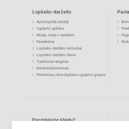
Lopšelis-darželis
Pasl
Apie lopšelį-darželį
Ikim
Ugdymo aplinka
Prie
Misija, vizija ir vertybės
Paga
Pasiekimai
Moki
Lopšelio-darželio simboliai
Lopšelio-darželio daina
Tradiciniai renginiai
Bendradarbiavimas
Priėmimas į ikimokyklinio ugdymo grupes
Pastebėjote klaidų?
Bend
Turite pasiūlymų?