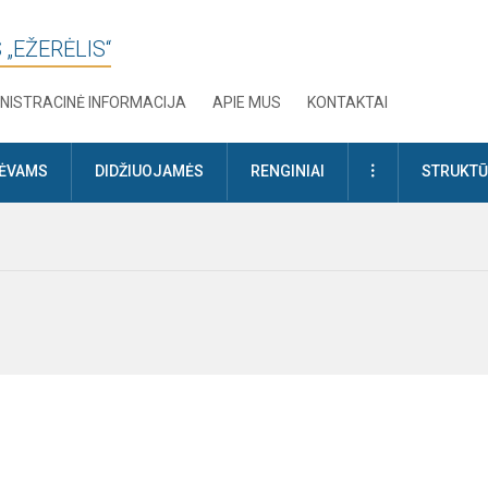
 „EŽERĖLIS“
NISTRACINĖ INFORMACIJA
APIE MUS
KONTAKTAI
DAUGIAU
TĖVAMS
DIDŽIUOJAMĖS
RENGINIAI
STRUKTŪ