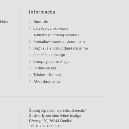
Informacija
kiniai
Nuorodos
Laisvos darbo vietos
Asmens duomenų apsauga
Konsultavimasis su visuomene
Dažniausiai užduodami klausimai
Pranešėjų apsauga
Korupcijos prevencija
Civilinė sauga
Teisinė informacija
Atviri duomenys
Šiaulių lopšelis - darželis „Ežerėlis“
Savivaldybės biudžetinė įstaiga
Ežero g. 70, 76244 Šiauliai
Tel. +370 646 09915