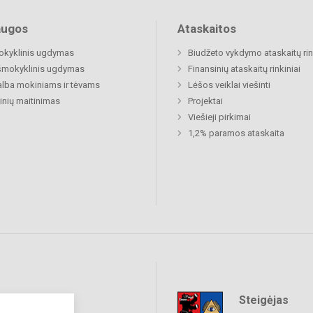
augos
Ataskaitos
okyklinis ugdymas
Biudžeto vykdymo ataskaitų rin
šmokyklinis ugdymas
Finansinių ataskaitų rinkiniai
lba mokiniams ir tėvams
Lėšos veiklai viešinti
nių maitinimas
Projektai
Viešieji pirkimai
1,2% paramos ataskaita
Steigėjas
raukime