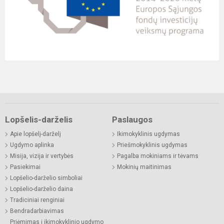
Lopšelis-darželis
Paslaugos
Apie lopšelį-darželį
Ikimokyklinis ugdymas
Ugdymo aplinka
Priešmokyklinis ugdymas
Misija, vizija ir vertybės
Pagalba mokiniams ir tėvams
Pasiekimai
Mokinių maitinimas
Lopšelio-darželio simboliai
Lopšelio-darželio daina
Tradiciniai renginiai
Bendradarbiavimas
Priėmimas į ikimokyklinio ugdymo