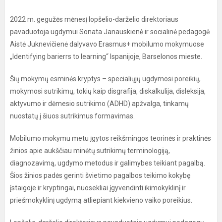
2022 m. gegužės mėnesį lopšelio-darželio direktoriaus
pavaduotoja ugdymui Sonata Janauskienė ir socialinė pedagogė
Aistė Juknevičienė dalyvavo Erasmus+ mobilumo mokymuose
„Identifying barierrs to learning“ Ispanijoje, Barselonos mieste.
Šių mokymų esminės kryptys – specialiųjų ugdymosi poreikių,
mokymosi sutrikimų, tokių kaip disgrafija, diskalkulija, disleksija,
aktyvumo ir dėmesio sutrikimo (ADHD) apžvalga, tinkamų
nuostatų į šiuos sutrikimus formavimas.
Mobilumo mokymu metu įgytos reikšmingos teorinės ir praktinės
žinios apie aukščiau minėtų sutrikimų terminologiją,
diagnozavimą, ugdymo metodus ir galimybes teikiant pagalbą.
Šios žinios padės gerinti švietimo pagalbos teikimo kokybę
įstaigoje ir kryptingai, nuosekliai įgyvendinti ikimokyklinį ir
priešmokyklinį ugdymą atliepiant kiekvieno vaiko poreikius.