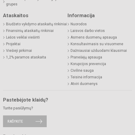
grupes
Ataskaitos
Informacija
Biudžeto vykdymo ataskaitų rinkiniai
Nuorodos
Finansinių ataskaitų rinkiniai
Laisvos darbo vietos
Lėšos veiklai viešinti
Asmens duomenų apsauga
Projektai
Konsultavimasis su visuomene
Viešieji pirkimai
Dažniausiai užduodami klausimai
1,2% paramos ataskaita
Pranešėjų apsauga
Korupcijos prevencija
Civilinė sauga
Teisinė informacija
Atviri duomenys
Pastebėjote klaidų?
Turite pasiūlymų?
RAŠYKITE