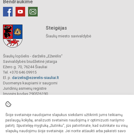
Bendraukime
Steigėjas
Šiaulių miesto savivaldybė
Šiaulių lopšelis - darželis „Ežerėlis“
Savivaldybės biudžetinė įstaiga
Ežero g. 70, 76244 Šiauliai
Tel. +370 646 09915
El. p.
darzelis@ezerelis-siauliai.lt
Duomenys kaupiami ir saugomi
Juridinių asmenų registre
Įmonės kodas 290526190
Šioje svetainėje naudojame slapukus siekdami užtikrinti jums teikiamų
© 2023. Šiaulių lopšelis - darželis „Ežerėlis“. Visos teisės saugomos.
Kopijuoti turinį be raštiško įstaigos administracijos sutikimo griežtai draudžiama.
paslaugų kokybę, analizuoti svetainės naudojimą ir optimizuoti naršymo
patirtį. Spustelėję mygtuką „Sutinku“, jūs patvirtinate, kad sutinkate su visų
Versija neįgaliesiems
Slapukų valdymas
slapukų naudojimu šioje svetainėje. Jei norite atšaukti arba pakeisti savo