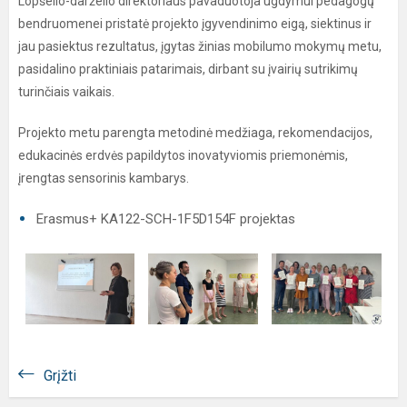
Lopšelio-darželio direktoriaus pavaduotoja ugdymui pedagogų
bendruomenei pristatė projekto įgyvendinimo eigą, siektinus ir
jau pasiektus rezultatus, įgytas žinias mobilumo mokymų metu,
pasidalino praktiniais patarimais, dirbant su įvairių sutrikimų
turinčiais vaikais.
Projekto metu parengta metodinė medžiaga, rekomendacijos,
edukacinės erdvės papildytos inovatyviomis priemonėmis,
įrengtas sensorinis kambarys.
Erasmus+ KA122-SCH-1F5D154F projektas
Grįžti