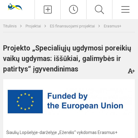
Paieška
Men
Titulinis
Projektai
ES finansuojami projektai
Erasmus+
Projekto „Specialiųjų ugdymosi poreikių
vaikų ugdymas: iššūkiai, galimybės ir
patirtys“ įgyvendinimas
Šiaulių Lopšelyje-darželyje „Ežerėlis“ vykdomas Erasmus+