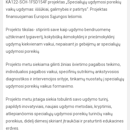
KA122-SCH-1F5D154F projektas „Specialiųjų ugdymosi poreikių
vaikų ugdymas: iššūkiai, galimybės ir patirtys“. Projektas
finansuojamas Europos Sąjungos lėšomis.
Projekto tikslas- stiprinti save kaip ugdymo bendruomenę
užtikrinant lygiavertį, kokybišką ikimokyklinį ir priešmokyklinį
ugdymą kiekvienam vaikui, nepaisant jo gebėjimų ar specialiųjų
ugdymosi poreikių.
Projekto metu siekiama gilinti žinias švietimo pagalbos teikimo,
individualios pagalbos vaikui, specifinių sutrikimų ankstyvosios
diagnostikos ir intervencijos srityje, tinkamų nuostatų į specialiųjų
ugdymosi poreikių vaikus formavimo.
Projekto metu įstaiga siekia tobulinti savo ugdymo turinį,
papildyti inovatyviais, naujais ugdymo metodais, kryptimis,
atliepiančiomis specialiųjų ugdymosi poreikių turinčių vaikų
poreikius, didelį dėmesį skiriant įtraukčiai ir praturtinti edukacines
erdves.