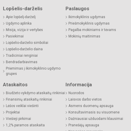
Lopšelis-darželis
Paslaugos
Apie lopšelį-darželį
Ikimokyklinis ugdymas
Ugdymo aplinka
Priešmokyklinis ugdymas
Misija, vizija ir vertybės
Pagalba mokiniams ir tėvams
Pasiekimai
Mokinių maitinimas
Lopšelio-darželio simboliai
Lopšelio-darželio daina
Tradiciniai renginiai
Bendradarbiavimas
Priėmimas į ikimokyklinio ugdymo
grupes
Ataskaitos
Informacija
Biudžeto vykdymo ataskaitų rinkiniai
Nuorodos
Finansinių ataskaitų rinkiniai
Laisvos darbo vietos
Lėšos veiklai viešinti
Asmens duomenų apsauga
Projektai
Konsultavimasis su visuomene
Viešieji pirkimai
Dažniausiai užduodami klausimai
1,2% paramos ataskaita
Pranešėjų apsauga