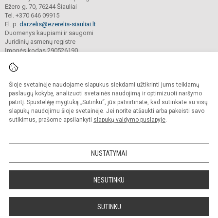
Ežero g. 70, 76244 Šiauliai
Tel. +370 646 09915
El. p.
darzelis@ezerelis-siauliai.lt
Duomenys kaupiami ir saugomi
Juridinių asmenų registre
Įmonės kodas 290526190
Šioje svetainėje naudojame slapukus siekdami užtikrinti jums teikiamų
© 2023. Šiaulių lopšelis - darželis „Ežerėlis“. Visos teisės saugomos.
Kopijuoti turinį be raštiško įstaigos administracijos sutikimo griežtai draudžiama.
paslaugų kokybę, analizuoti svetainės naudojimą ir optimizuoti naršymo
patirtį. Spustelėję mygtuką „Sutinku“, jūs patvirtinate, kad sutinkate su visų
Versija neįgaliesiems
Slapukų valdymas
slapukų naudojimu šioje svetainėje. Jei norite atšaukti arba pakeisti savo
sutikimus, prašome apsilankyti
slapukų valdymo puslapyje
.
Sumanus būdas atnaujinti
mokyklos interneto
svetainę
NUSTATYMAI
NESUTINKU
SUTINKU