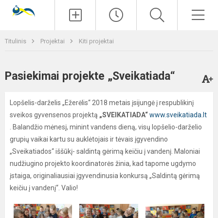
Paieška
Men
Titulinis
Projektai
Kiti projektai
Pasiekimai projekte „Sveikatiada“
Lopšelis-darželis „Ežerėlis“ 2018 metais įsijungė į respublikinį
sveikos gyvensenos projektą
„SVEIKATIADA“
www.sveikatiada.lt
. Balandžio mėnesį, minint vandens dieną, visų lopšelio-darželio
grupių vaikai kartu su auklėtojais ir tėvais įgyvendino
„Sveikatiados“ iššūkį- saldintą gėrimą keičiu į vandenį. Maloniai
nudžiugino projekto koordinatorės žinia, kad tapome ugdymo
įstaiga, originaliausiai įgyvendinusia konkursą „Saldintą gėrimą
keičiu į vandenį“. Valio!