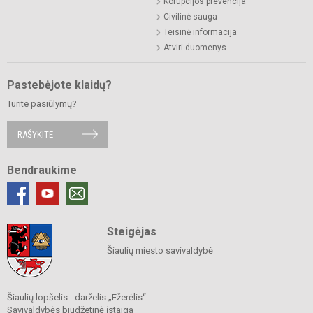
Korupcijos prevencija
Civilinė sauga
Teisinė informacija
Atviri duomenys
Pastebėjote klaidų?
Turite pasiūlymų?
RAŠYKITE
Bendraukime
Steigėjas
Šiaulių miesto savivaldybė
Šiaulių lopšelis - darželis „Ežerėlis“
Savivaldybės biudžetinė įstaiga