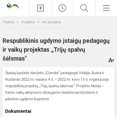
Paieška
Men
Titulinis
Projektai
Kiti projektai
Respublikinis ugdymo įstaigų pedagogų
ir vaikų projektas „Trijų spalvų
šėlsmas"
Šiaulių lopšelio-darželio ,,Ežerėlis“ pedagogai Vitalija, Aušra ir
Ruslanas 2022 m. vasario 4 d. – 2022 m. kovo 15 d. organizuoja
respublikinį projektą ,,Trijų spalvų šėlsmas“. Projekto tikslas –
fizinio vaikų aktyvumo džiaugsmo skatinimas kūrybinio ir
pilietinio ugdymo kryptimis.
Dokumentai