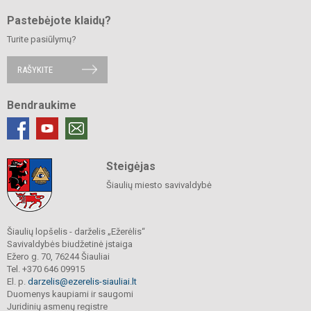
Pastebėjote klaidų?
Turite pasiūlymų?
RAŠYKITE
Bendraukime
Steigėjas
Šiaulių miesto savivaldybė
Šiaulių lopšelis - darželis „Ežerėlis“
Savivaldybės biudžetinė įstaiga
Ežero g. 70, 76244 Šiauliai
Tel. +370 646 09915
El. p.
darzelis@ezerelis-siauliai.lt
Duomenys kaupiami ir saugomi
Juridinių asmenų registre