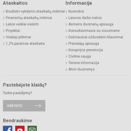
Ataskaitos
Informacija
Biudžeto vykdymo ataskaitų rinkiniai
Nuorodos
Finansinių ataskaitų rinkiniai
Laisvos darbo vietos
Lėšos veiklai viešinti
Asmens duomenų apsauga
Projektai
Konsultavimasis su visuomene
Viešieji pirkimai
Dažniausiai užduodami klausimai
1,2% paramos ataskaita
Pranešėjų apsauga
Korupcijos prevencija
Civilinė sauga
Teisinė informacija
Atviri duomenys
Pastebėjote klaidų?
Turite pasiūlymų?
RAŠYKITE
Bendraukime