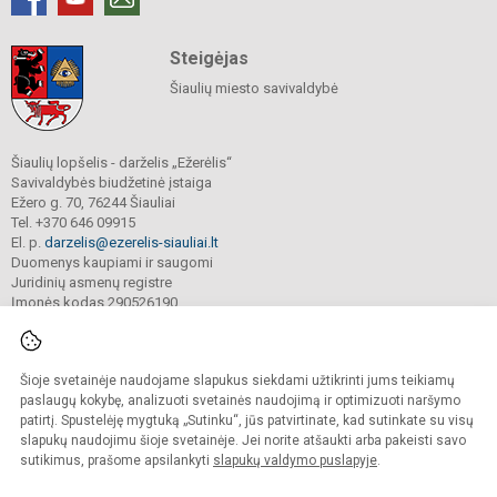
Steigėjas
Šiaulių miesto savivaldybė
Šiaulių lopšelis - darželis „Ežerėlis“
Savivaldybės biudžetinė įstaiga
Ežero g. 70, 76244 Šiauliai
Tel. +370 646 09915
El. p.
darzelis@ezerelis-siauliai.lt
Duomenys kaupiami ir saugomi
Juridinių asmenų registre
Įmonės kodas 290526190
Šioje svetainėje naudojame slapukus siekdami užtikrinti jums teikiamų
© 2023. Šiaulių lopšelis - darželis „Ežerėlis“. Visos teisės saugomos.
Kopijuoti turinį be raštiško įstaigos administracijos sutikimo griežtai draudžiama.
paslaugų kokybę, analizuoti svetainės naudojimą ir optimizuoti naršymo
patirtį. Spustelėję mygtuką „Sutinku“, jūs patvirtinate, kad sutinkate su visų
Versija neįgaliesiems
Slapukų valdymas
slapukų naudojimu šioje svetainėje. Jei norite atšaukti arba pakeisti savo
sutikimus, prašome apsilankyti
slapukų valdymo puslapyje
.
Sumanus būdas atnaujinti
mokyklos interneto