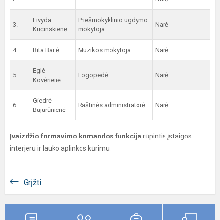
Eivyda
Priešmokyklinio ugdymo
3.
Narė
Kučinskienė
mokytoja
4.
Rita Banė
Muzikos mokytoja
Narė
Eglė
5.
Logopedė
Narė
Kovėrienė
Giedrė
6.
Raštinės administratorė
Narė
Bajarūnienė
Įvaizdžio formavimo komandos funkcija
rūpintis įstaigos
interjeru ir lauko aplinkos kūrimu.
Grįžti