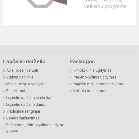
Lopšelis-darželis
Paslaugos
Apie lopšelį-darželį
Ikimokyklinis ugdymas
Ugdymo aplinka
Priešmokyklinis ugdymas
Misija, vizija ir vertybės
Pagalba mokiniams ir tėvams
Pasiekimai
Mokinių maitinimas
Lopšelio-darželio simboliai
Lopšelio-darželio daina
Tradiciniai renginiai
Bendradarbiavimas
Priėmimas į ikimokyklinio ugdymo
grupes