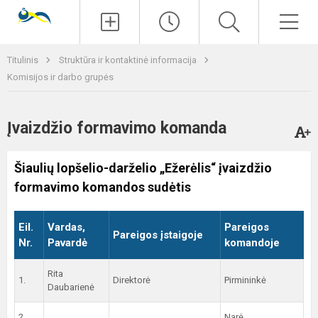
Paieška
Men
Titulinis
Struktūra ir kontaktinė informacija
Komisijos ir darbo grupės
Įvaizdžio formavimo komanda
Šiaulių lopšelio-darželio „Ežerėlis“ įvaizdžio
formavimo komandos sudėtis
Eil.
Vardas,
Pareigos
Pareigos įstaigoje
Nr.
Pavardė
komandoje
Rita
1.
Direktorė
Pirmininkė
Daubarienė
2.
Narė