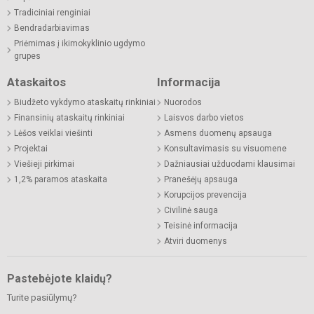
Tradiciniai renginiai
Bendradarbiavimas
Priėmimas į ikimokyklinio ugdymo
grupes
Ataskaitos
Informacija
Biudžeto vykdymo ataskaitų rinkiniai
Nuorodos
Finansinių ataskaitų rinkiniai
Laisvos darbo vietos
Lėšos veiklai viešinti
Asmens duomenų apsauga
Projektai
Konsultavimasis su visuomene
Viešieji pirkimai
Dažniausiai užduodami klausimai
1,2% paramos ataskaita
Pranešėjų apsauga
Korupcijos prevencija
Civilinė sauga
Teisinė informacija
Atviri duomenys
Pastebėjote klaidų?
Turite pasiūlymų?