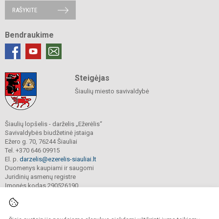
RAŠYKITE
Bendraukime
Steigėjas
Šiaulių miesto savivaldybė
Šiaulių lopšelis - darželis „Ežerėlis“
Savivaldybės biudžetinė įstaiga
Ežero g. 70, 76244 Šiauliai
Tel. +370 646 09915
El. p.
darzelis@ezerelis-siauliai.lt
Duomenys kaupiami ir saugomi
Juridinių asmenų registre
Įmonės kodas 290526190