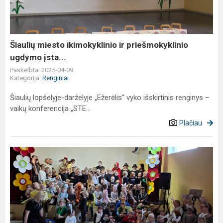
priešmokyklinio
ugdymo
įsta...
Šiaulių miesto ikimokyklinio ir priešmokyklinio
ugdymo įsta...
Paskelbta: 2025-04-09
Kategorija:
Renginiai
Šiaulių lopšelyje-darželyje „Ežerėlis“ vyko išskirtinis renginys –
vaikų konferencija „STE...
Plačiau
Teatro
savaitė