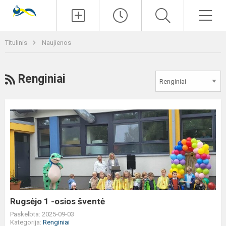
Paieška
Men
Titulinis
Naujienos
RSS
Renginiai
Rugsėjo
1
-
osios
šventė
Rugsėjo 1 -osios šventė
Paskelbta: 2025-09-03
Kategorija:
Renginiai