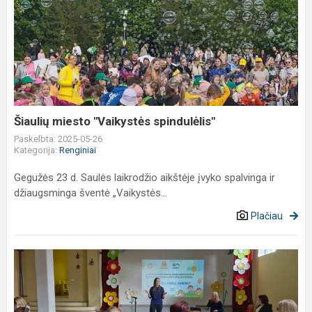
Šiaulių
miesto
"Vaikystės
spindulėlis"
Šiaulių miesto "Vaikystės spindulėlis"
Paskelbta: 2025-05-26
Kategorija:
Renginiai
Gegužės 23 d. Saulės laikrodžio aikštėje įvyko spalvinga ir
džiaugsminga šventė „Vaikystės...
Plačiau
Teatro
konferencija
„Žaidžiu,
kuriu,