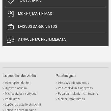
1,2% PARAMA
MOKINIŲ MAITINIMAS
LAISVOS DARBO VIETOS
ATNAUJINIMŲ PRENUMERATA
Lopšelis-darželis
Paslaugos
Apie lopšelį-darželį
Ikimokyklinis ugdymas
Ugdymo aplinka
Priešmokyklinis ugdymas
Misija, vizija ir vertybės
Pagalba mokiniams ir tėvams
Pasiekimai
Mokinių maitinimas
Lopšelio-darželio simboliai
Lopšelio-darželio daina