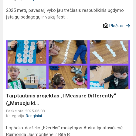
2025 metų pavasarį vyko jau trečiasis respublikinis ugdymo
įstaigų pedagogų ir vaikų festi...
Plačiau
Tarptautinis
projektas
„I
Measure
Differently“
(„Matuoju
ki...
Tarptautinis projektas „I Measure Differently“
(„Matuoju ki...
Paskelbta: 2025-05-08
Kategorija:
Renginiai
Lopšelio-darželio „Ežerėlis“ mokytojos Aušra Ignatavičienė,
Raimonda Jašmontienė ir Rita B...