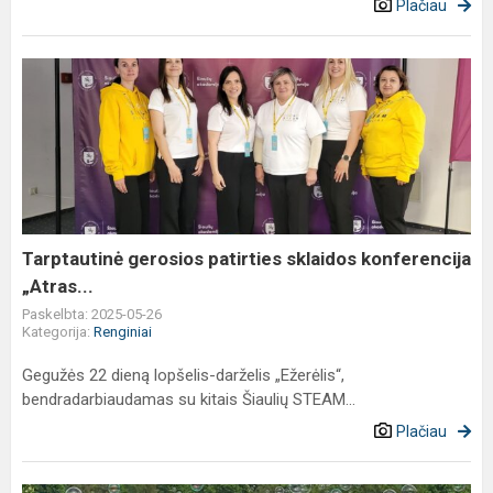
Plačiau
Tarptautinė
gerosios
patirties
sklaidos
konferencija
„Atras...
Tarptautinė gerosios patirties sklaidos konferencija
„Atras...
Paskelbta: 2025-05-26
Kategorija:
Renginiai
Gegužės 22 dieną lopšelis-darželis „Ežerėlis“,
bendradarbiaudamas su kitais Šiaulių STEAM...
Plačiau