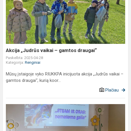
Akcija
„Judrūs
vaikai
–
gamtos
draugai“
Akcija „Judrūs vaikai – gamtos draugai“
Paskelbta: 2025-04-28
Kategorija:
Renginiai
Mūsų įstaigoje vyko RIUKKPA inicijuota akcija „Judrūs vaikai –
gamtos draugai“, kurią koor...
Plačiau
Šiaulių
miesto
ikimokyklinio
ir