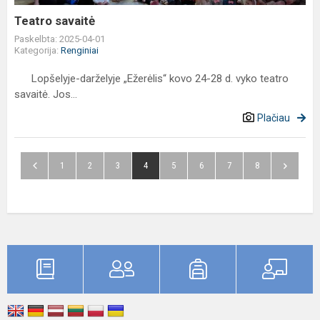
Teatro savaitė
Paskelbta: 2025-04-01
Kategorija:
Renginiai
Lopšelyje-darželyje „Ežerėlis“ kovo 24-28 d. vyko teatro
savaitė. Jos...
Plačiau
1
2
3
4
5
6
7
8