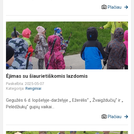
Plačiau
Ėjimas
su
šiaurietiškomis
lazdomis
Ėjimas su šiaurietiškomis lazdomis
Paskelbta: 2025-05-07
Kategorija:
Renginiai
Gegužės 6 d. lopšelyje-darželyje „ Ežerėlis“ „ Žvaigždučių“ ir „
Pelėdžiukų“ gupių vaikai...
Plačiau