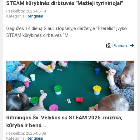
STEAM kūrybinės dirbtuvės "Mažieji tyrinėtojai"
Paskelbta: 2025-05-14
Kategorija:
Renginiai
Gegužės 14 dieną Šiaulių lopšelyje darželyje "Ežerėlis" įvyko
STEAM kūrybinės dirbtuvės "M...
Plačiau
Ritmingos
Šv.
Velykos
su
STEAM
2025:
muzika,
kūryba
Ritmingos Šv. Velykos su STEAM 2025: muzika,
ir
kūryba ir bend...
bend...
Paskelbta: 2025-05-08
Kategorija:
Renginiai