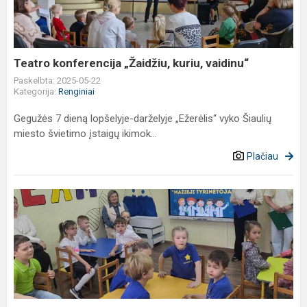
vaidinu“
Teatro konferencija „Žaidžiu, kuriu, vaidinu“
Paskelbta: 2025-05-22
Kategorija:
Renginiai
Gegužės 7 dieną lopšelyje-darželyje „Ežerėlis“ vyko Šiaulių
miesto švietimo įstaigų ikimok...
Plačiau
STEAM
kūrybinės
dirbtuvės
"Mažieji
tyrinėtojai"